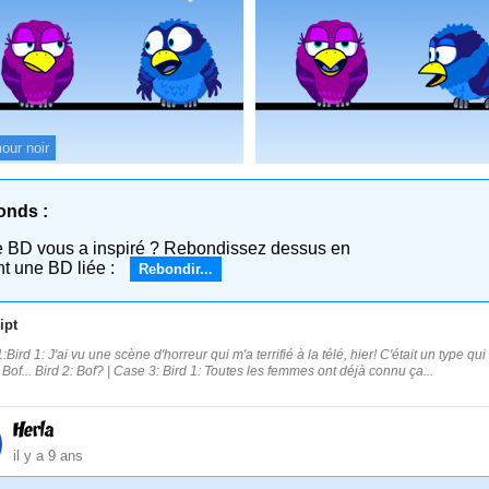
our noir
onds :
e BD vous a inspiré ? Rebondissez dessus en
nt une BD liée :
Rebondir...
ipt
Bird 1: J'ai vu une scène d'horreur qui m'a terrifié à la télé, hier! C'était un type qui 
: Bof... Bird 2: Bof? | Case 3: Bird 1: Toutes les femmes ont déjà connu ça...
Herla
il y a 9 ans