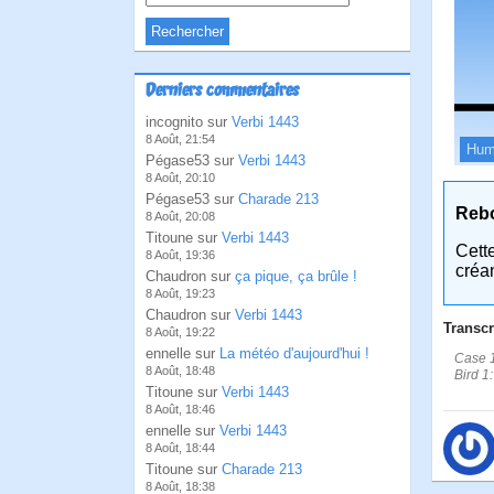
Derniers commentaires
incognito sur
Verbi 1443
8 Août, 21:54
Hum
Pégase53 sur
Verbi 1443
8 Août, 20:10
Pégase53 sur
Charade 213
Reb
8 Août, 20:08
Titoune sur
Verbi 1443
Cett
8 Août, 19:36
créa
Chaudron sur
ça pique, ça brûle !
8 Août, 19:23
Chaudron sur
Verbi 1443
Transcr
8 Août, 19:22
ennelle sur
La météo d'aujourd'hui !
Case 1:
8 Août, 18:48
Bird 1
Titoune sur
Verbi 1443
8 Août, 18:46
ennelle sur
Verbi 1443
8 Août, 18:44
Titoune sur
Charade 213
8 Août, 18:38