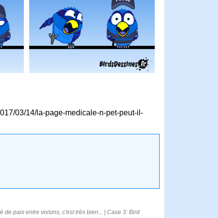
2017/03/14/la-page-medicale-n-pet-peut-il-
 de paix entre voisins, c'est très bien... | Case 3: Bird