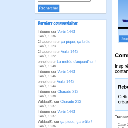
Derniers commentaires
Titoune sur
Verbi 1443
8 Août, 19:36
Jeu
Chaudron sur
ça pique, ça brûle !
8 Août, 19:23
Chaudron sur
Verbi 1443
Comm
8 Août, 19:22
ennelle sur
La météo d'aujourd'hui !
Inspir
8 Août, 18:48
contam
Titoune sur
Verbi 1443
8 Août, 18:46
ennelle sur
Verbi 1443
8 Août, 18:44
Reb
Titoune sur
Charade 213
8 Août, 18:38
Cett
Wildou91 sur
Charade 213
créa
8 Août, 18:37
Titoune sur
Verbi 1443
8 Août, 18:37
Transcr
Wildou91 sur
ça pique, ça brûle !
Case 1:
8 Août, 18:36