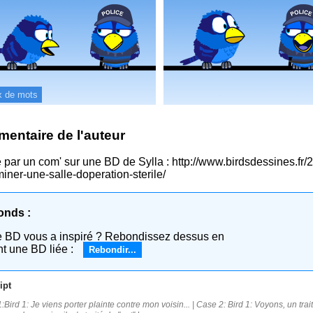
x de mots
entaire de l'auteur
é par un com' sur une BD de Sylla : http://www.birdsdessines.fr/
iner-une-salle-doperation-sterile/
onds :
e BD vous a inspiré ? Rebondissez dessus en
nt une BD liée :
Rebondir...
ipt
Bird 1: Je viens porter plainte contre mon voisin... | Case 2: Bird 1: Voyons, un traité