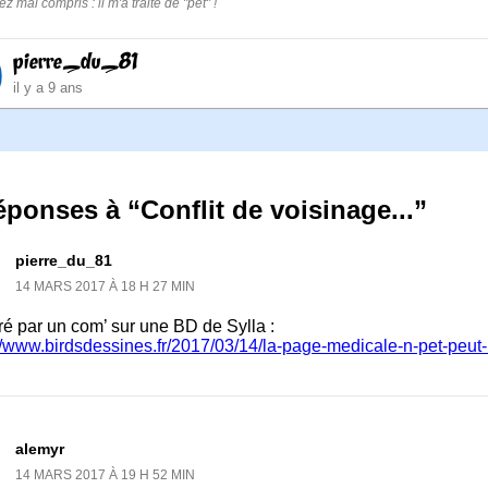
ez mal compris : il m'a traité de "pet" !
pierre_du_81
il y a 9 ans
éponses à “Conflit de voisinage...”
pierre_du_81
14 MARS 2017 À 18 H 27 MIN
ré par un com’ sur une BD de Sylla :
//www.birdsdessines.fr/2017/03/14/la-page-medicale-n-pet-peut-i
alemyr
14 MARS 2017 À 19 H 52 MIN