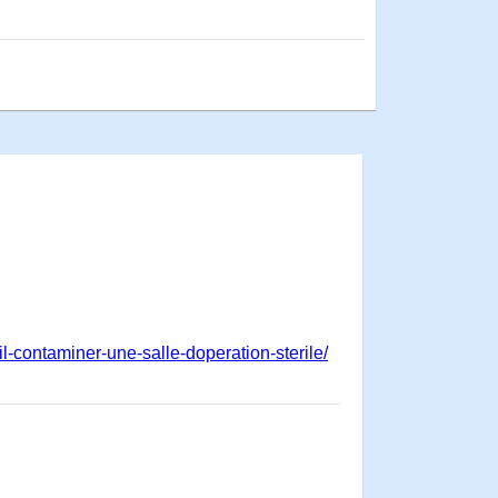
l-contaminer-une-salle-doperation-sterile/