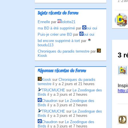
1: Z'av
Sujets récents du Forum
Ennelle
par
lolotte21
ma BD à été supprimé
par
oui oui
Puis-je créer une BD
par
oui oui
bd encore supprimé à tort
par
boudu113
Chroniques du paradis terrestre
par
3 r
Kiosk
Réponses récentes du Forum
Kiosk
sur
Chroniques du paradis
terrestre
il y a 2 jours et 21 heures
Inspi
TRUCMUCHE
sur
Le Zoodingue des
http:
Birds
il y a 3 jours et 2 heures
Chaudron
sur
Le Zoodingue des
Birds
il y a 3 jours et 2 heures
TRUCMUCHE
sur
Le Zoodingue des
Birds
il y a 3 jours et 2 heures
Chaudron
sur
Le Zoodingue des
Birds
il y a 3 jours et 7 heures