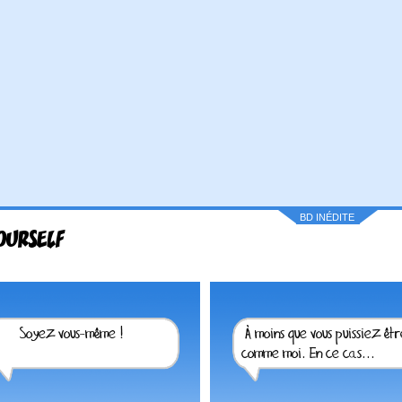
BD INÉDITE
OURSELF