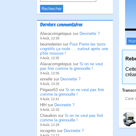
Derniers commentaires
Alavacomgetepus sur
Devinette ?
9 Août, 13:39
Hum
beurrederien sur
Pour Pierre les tests
cognitifs ça roule .... surtout après une
p'tite mousse !
Reb
9 Août, 13:35
Alavacomgetepus sur
Si on ne veut
pas finir comme la grenouille !
Cett
9 Août, 13:30
créa
ennelle sur
Devinette ?
9 Août, 13:29
Pégase53 sur
Si on ne veut pas finir
Transcr
comme la grenouille !
Case 1
9 Août, 12:41
HlH sur
Devinette ?
9 Août, 12:33
Chaudron sur
Si on ne veut pas finir
comme la grenouille !
9 Août, 12:28
incognito sur
Devinette ?
9 Août, 12:23