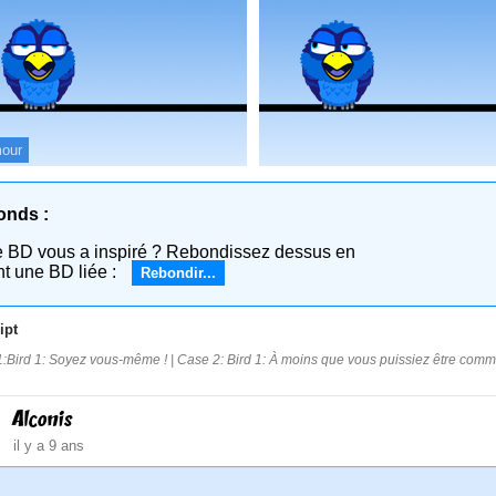
our
onds :
e BD vous a inspiré ? Rebondissez dessus en
nt une BD liée :
Rebondir...
ipt
:Bird 1: Soyez vous-même ! | Case 2: Bird 1: À moins que vous puissiez être comme
Alconis
il y a 9 ans