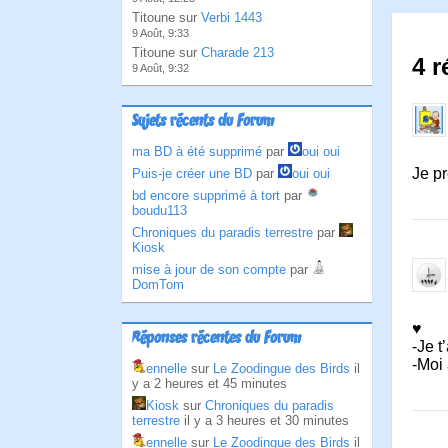
Titoune sur
Verbi 1443
9 Août, 9:33
Titoune sur
Charade 213
4 r
9 Août, 9:32
Sujets récents du Forum
ma BD à été supprimé
par
oui oui
Je pr
Puis-je créer une BD
par
oui oui
bd encore supprimé à tort
par
boudu113
Chroniques du paradis terrestre
par
Kiosk
mise à jour de son compte
par
DomTom
♥
Réponses récentes du Forum
-Je t
-Moi
ennelle
sur
Le Zoodingue des Birds
il
y a 2 heures et 45 minutes
Kiosk
sur
Chroniques du paradis
terrestre
il y a 3 heures et 30 minutes
ennelle
sur
Le Zoodingue des Birds
il