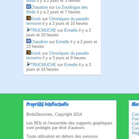
Birds
il y a 2 jours et 3 heures
Chaudron
sur
Le Zoodingue des
Birds
il y a 2 jours et 7 heures
Kiosk
sur
Chroniques du paradis
terrestre
il y a 2 jours et 10 heures
TRUCMUCHE
sur
Ennelle
il y a 2
jours et 10 heures
Chaudron
sur
Ennelle
il y a 2 jours et
13 heures
Kiosk
sur
Chroniques du paradis
terrestre
il y a 3 jours et 9 heures
TRUCMUCHE
sur
Ennelle
il y a 3
jours et 14 heures
Propriété intellectuelle
Men
BirdsDessinés, Copyright 2014
Con
Foi
Les BDs et l’ensemble des supports graphiques
Col
sont protégés par droit d’auteurs.
Cond
Règl
Toute utilisation en dehors des services