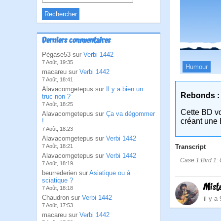
Derniers commentaires
Pégase53 sur
Verbi 1442
7 Août, 19:35
Humour
macareu sur
Verbi 1442
7 Août, 18:41
Alavacomgetepus sur
Il y a bien un
Rebonds :
truc non ?
7 Août, 18:25
Cette BD v
Alavacomgetepus sur
Ça va dégommer
créant une 
!
7 Août, 18:23
Alavacomgetepus sur
Verbi 1442
Transcript
7 Août, 18:21
Alavacomgetepus sur
Verbi 1442
Case 1:Bird 1: C
7 Août, 18:19
beurrederien sur
Asiatique ou à
sciatique ?
Mist
7 Août, 18:18
Chaudron sur
Verbi 1442
il y a
7 Août, 17:53
macareu sur
Verbi 1442