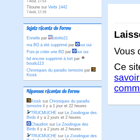
7 Août, 17:53
Titoune sur
Verbi 1442
7 Août, 17:29
Sujets récents du Forum
Laiss
Ennelle
par
lolotte21
ma BD à été supprimé
par
oui oui
Vous 
Puis-je créer une BD
par
oui oui
bd encore supprimé à tort
par
boudu113
Ce sit
Chroniques du paradis terrestre
par
savoir
Kiosk
comme
Réponses récentes du Forum
Kiosk
sur
Chroniques du paradis
terrestre
il y a 1 jour et 22 heures
TRUCMUCHE
sur
Le Zoodingue des
Birds
il y a 2 jours et 2 heures
Chaudron
sur
Le Zoodingue des
Birds
il y a 2 jours et 2 heures
TRUCMUCHE
sur
Le Zoodingue des