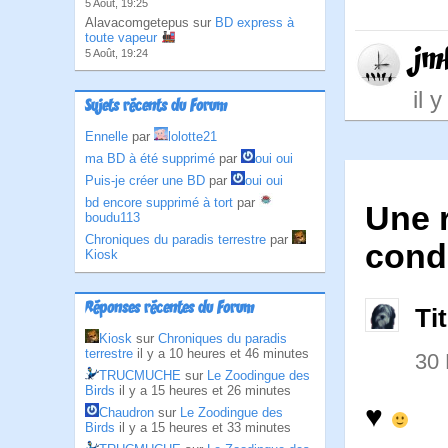
5 Août, 19:25
Alavacomgetepus sur
BD express à
toute vapeur
jm
5 Août, 19:24
il 
Sujets récents du Forum
Ennelle
par
lolotte21
ma BD à été supprimé
par
oui oui
Puis-je créer une BD
par
oui oui
bd encore supprimé à tort
par
Une 
boudu113
Chroniques du paradis terrestre
par
cond
Kiosk
Réponses récentes du Forum
Ti
Kiosk
sur
Chroniques du paradis
terrestre
il y a 10 heures et 46 minutes
30
TRUCMUCHE
sur
Le Zoodingue des
Birds
il y a 15 heures et 26 minutes
♥
Chaudron
sur
Le Zoodingue des
Birds
il y a 15 heures et 33 minutes