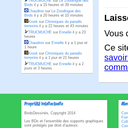
TRUCMUCHE
sur
Le Zoodingue des
Birds
il y a 15 heures et 39 minutes
Chaudron
sur
Le Zoodingue des
Laiss
Birds
il y a 20 heures et 10 minutes
Kiosk
sur
Chroniques du paradis
terrestre
il y a 22 heures et 43 minutes
Vous 
TRUCMUCHE
sur
Ennelle
il y a 23
heures
Chaudron
sur
Ennelle
il y a 1 jour et
Ce sit
1 heure
Kiosk
sur
Chroniques du paradis
savoir
terrestre
il y a 1 jour et 21 heures
TRUCMUCHE
sur
Ennelle
il y a 2
comme
jours et 3 heures
Propriété intellectuelle
Men
BirdsDessinés, Copyright 2014
Con
Foi
Les BDs et l’ensemble des supports graphiques
Col
sont protégés par droit d’auteurs.
Cond