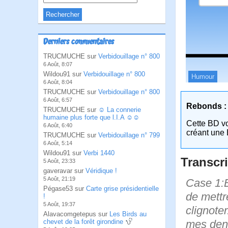
Derniers commentaires
TRUCMUCHE sur
Verbidouillage n° 800
6 Août, 8:07
Wildou91 sur
Verbidouillage n° 800
Humour
6 Août, 8:04
TRUCMUCHE sur
Verbidouillage n° 800
6 Août, 6:57
Rebonds :
TRUCMUCHE sur
☺ La connerie
humaine plus forte que l.I.A ☺☺
Cette BD v
6 Août, 6:40
créant une 
TRUCMUCHE sur
Verbidouillage n° 799
6 Août, 5:14
Wildou91 sur
Verbi 1440
Transcri
5 Août, 23:33
gaveravar sur
Véridique !
5 Août, 21:19
Case 1:B
Pégase53 sur
Carte grise présidentielle
de mettre
!
5 Août, 19:37
clignoter
Alavacomgetepus sur
Les Birds au
mes dent
chevet de la forêt girondine