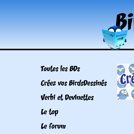
Toutes les BDs
Créez vos BirdsDessinés
Verbi et Devinettes
Le top
Le forum