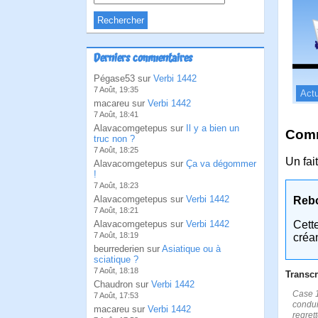
Derniers commentaires
Pégase53 sur
Verbi 1442
7 Août, 19:35
Actu
macareu sur
Verbi 1442
7 Août, 18:41
Alavacomgetepus sur
Il y a bien un
Comm
truc non ?
7 Août, 18:25
Un fait
Alavacomgetepus sur
Ça va dégommer
!
7 Août, 18:23
Alavacomgetepus sur
Verbi 1442
Reb
7 Août, 18:21
Alavacomgetepus sur
Verbi 1442
Cett
7 Août, 18:19
créa
beurrederien sur
Asiatique ou à
sciatique ?
7 Août, 18:18
Transcr
Chaudron sur
Verbi 1442
Case 1:
7 Août, 17:53
condui
macareu sur
Verbi 1442
regret