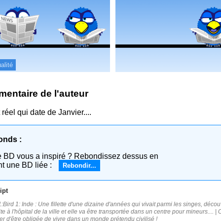
alité
entaire de l'auteur
 réel qui date de Janvier....
onds :
e BD vous a inspiré ? Rebondissez dessus en
nt une BD liée :
Rebondir...
ipt
Bird 1: Inde : Une fillette d'une dizaine d'années qui vivait parmi les singes, découve
te à l'hôpital de la ville et elle va être transportée dans un centre pour mineurs.... 
ter d'être obligée de vivre dans un monde prétendu civilisé !