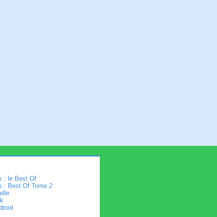
 : le Best Of
s : Best Of Tome 2
elle
k
droid