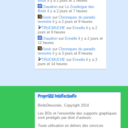
Birds
il y a 2 jours et 2 heures
Chaudron
sur
Le Zoodingue des
Birds
il y a 2 jours et 7 heures
Kiosk
sur
Chroniques du paradis
terrestre
il y a 2 jours et 9 heures
TRUCMUCHE
sur
Ennelle
il y a 2
jours et 9 heures
Chaudron
sur
Ennelle
il y a 2 jours et
12 heures
Kiosk
sur
Chroniques du paradis
terrestre
il y a 3 jours et 8 heures
TRUCMUCHE
sur
Ennelle
il y a 3
jours et 14 heures
Propriété intellectuelle
BirdsDessinés, Copyright 2014
Les BDs et l’ensemble des supports graphiques
sont protégés par droit d’auteurs.
Toute utilisation en dehors des services