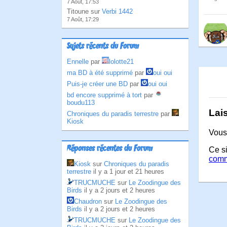
7 Août, 17:53
Titoune sur
Verbi 1442
7 Août, 17:29
Sujets récents du Forum
Ennelle
par
lolotte21
ma BD à été supprimé
par
oui oui
Puis-je créer une BD
par
oui oui
bd encore supprimé à tort
par
boudu113
Lai
Chroniques du paradis terrestre
par
Kiosk
Vous
Réponses récentes du Forum
Ce si
comm
Kiosk
sur
Chroniques du paradis
terrestre
il y a 1 jour et 21 heures
TRUCMUCHE
sur
Le Zoodingue des
Birds
il y a 2 jours et 2 heures
Chaudron
sur
Le Zoodingue des
Birds
il y a 2 jours et 2 heures
TRUCMUCHE
sur
Le Zoodingue des