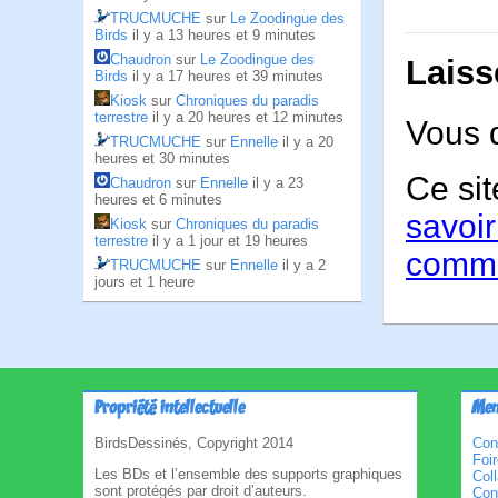
TRUCMUCHE
sur
Le Zoodingue des
Birds
il y a 13 heures et 9 minutes
Chaudron
sur
Le Zoodingue des
Laiss
Birds
il y a 17 heures et 39 minutes
Kiosk
sur
Chroniques du paradis
terrestre
il y a 20 heures et 12 minutes
Vous 
TRUCMUCHE
sur
Ennelle
il y a 20
heures et 30 minutes
Ce sit
Chaudron
sur
Ennelle
il y a 23
heures et 6 minutes
savoir
Kiosk
sur
Chroniques du paradis
terrestre
il y a 1 jour et 19 heures
comme
TRUCMUCHE
sur
Ennelle
il y a 2
jours et 1 heure
Propriété intellectuelle
Men
BirdsDessinés, Copyright 2014
Con
Foi
Les BDs et l’ensemble des supports graphiques
Col
sont protégés par droit d’auteurs.
Cond