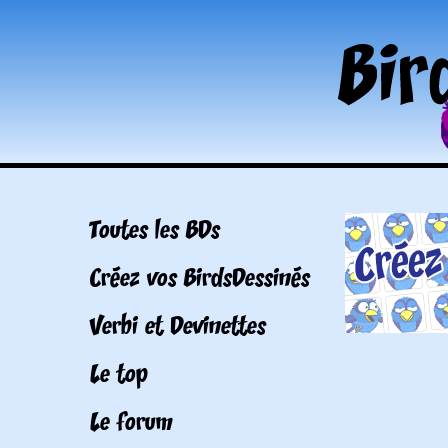
Toutes les BDs
Créez vos BirdsDessinés
Verbi et Devinettes
Le top
Le forum