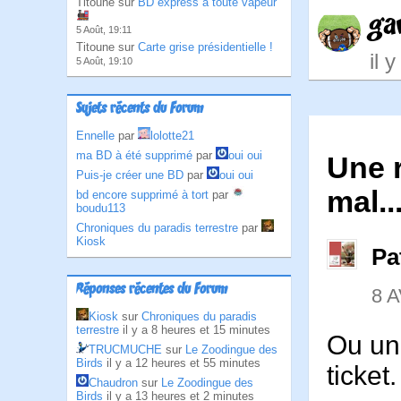
Titoune sur
BD express à toute vapeur
ga
5 Août, 19:11
Titoune sur
Carte grise présidentielle !
il 
5 Août, 19:10
Sujets récents du Forum
Ennelle
par
lolotte21
ma BD à été supprimé
par
oui oui
Une r
Puis-je créer une BD
par
oui oui
mal...
bd encore supprimé à tort
par
boudu113
Chroniques du paradis terrestre
par
Kiosk
Pa
Réponses récentes du Forum
8 A
Kiosk
sur
Chroniques du paradis
terrestre
il y a 8 heures et 15 minutes
Ou un 
TRUCMUCHE
sur
Le Zoodingue des
Birds
il y a 12 heures et 55 minutes
ticket
Chaudron
sur
Le Zoodingue des
Birds
il y a 13 heures et 2 minutes