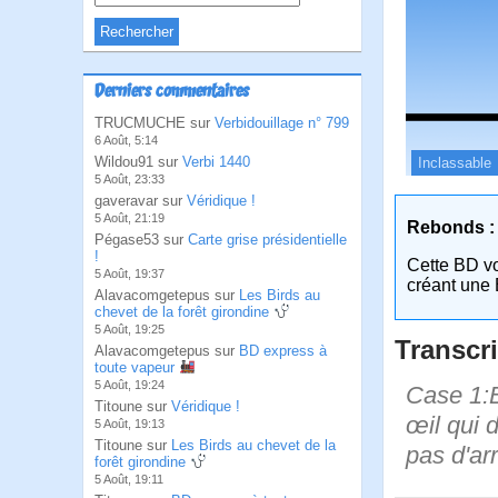
Derniers commentaires
TRUCMUCHE sur
Verbidouillage n° 799
6 Août, 5:14
Wildou91 sur
Verbi 1440
Inclassable
5 Août, 23:33
gaveravar sur
Véridique !
5 Août, 21:19
Rebonds :
Pégase53 sur
Carte grise présidentielle
!
Cette BD v
5 Août, 19:37
créant une 
Alavacomgetepus sur
Les Birds au
chevet de la forêt girondine
5 Août, 19:25
Transcri
Alavacomgetepus sur
BD express à
toute vapeur
5 Août, 19:24
Case 1:B
Titoune sur
Véridique !
œil qui 
5 Août, 19:13
Titoune sur
Les Birds au chevet de la
pas d'ar
forêt girondine
5 Août, 19:11