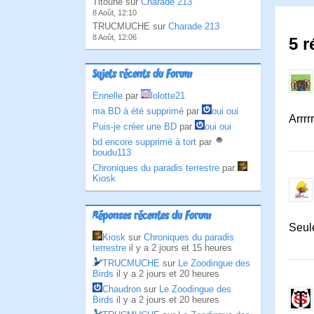
Titoune sur
Charade 213
8 Août, 12:10
TRUCMUCHE sur
Charade 213
8 Août, 12:06
5 
Sujets récents du Forum
Ennelle
par
lolotte21
ma BD à été supprimé
par
oui oui
Arrrrr
Puis-je créer une BD
par
oui oui
bd encore supprimé à tort
par
boudu113
Chroniques du paradis terrestre
par
Kiosk
Réponses récentes du Forum
Seul
Kiosk
sur
Chroniques du paradis
terrestre
il y a 2 jours et 15 heures
TRUCMUCHE
sur
Le Zoodingue des
Birds
il y a 2 jours et 20 heures
Chaudron
sur
Le Zoodingue des
Birds
il y a 2 jours et 20 heures