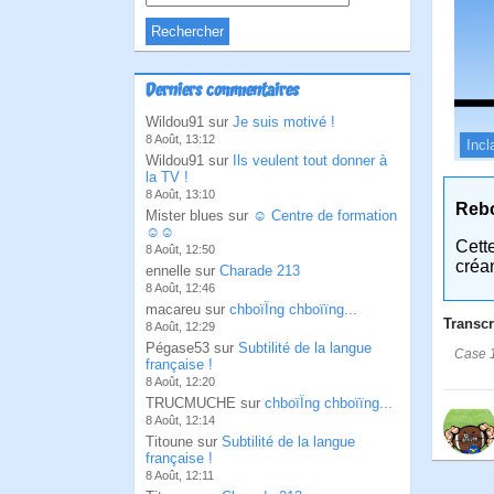
Derniers commentaires
Wildou91 sur
Je suis motivé !
8 Août, 13:12
Incl
Wildou91 sur
Ils veulent tout donner à
la TV !
8 Août, 13:10
Reb
Mister blues sur
☺ Centre de formation
☺☺
Cett
8 Août, 12:50
créa
ennelle sur
Charade 213
8 Août, 12:46
macareu sur
chboïÏng chboïïng...
Transcr
8 Août, 12:29
Pégase53 sur
Subtilité de la langue
Case 1:
française !
8 Août, 12:20
TRUCMUCHE sur
chboïÏng chboïïng...
8 Août, 12:14
Titoune sur
Subtilité de la langue
française !
8 Août, 12:11