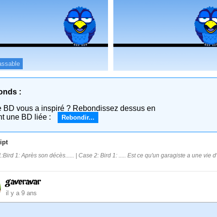
assable
onds :
e BD vous a inspiré ? Rebondissez dessus en
nt une BD liée :
Rebondir...
ipt
Bird 1: Après son décès...... | Case 2: Bird 1: ..... Est ce qu'un garagiste a une vie 
gaveravar
il y a 9 ans