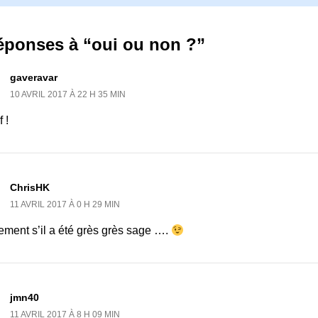
réponses à “oui ou non ?”
gaveravar
10 AVRIL 2017 À 22 H 35 MIN
f !
ChrisHK
11 AVRIL 2017 À 0 H 29 MIN
ement s’il a été grès grès sage ….
jmn40
11 AVRIL 2017 À 8 H 09 MIN