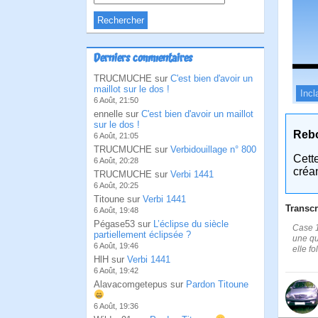
Derniers commentaires
TRUCMUCHE sur
C'est bien d'avoir un
maillot sur le dos !
Incl
6 Août, 21:50
ennelle sur
C'est bien d'avoir un maillot
sur le dos !
Reb
6 Août, 21:05
TRUCMUCHE sur
Verbidouillage n° 800
Cett
6 Août, 20:28
créa
TRUCMUCHE sur
Verbi 1441
6 Août, 20:25
Titoune sur
Verbi 1441
Transcr
6 Août, 19:48
Pégase53 sur
L’éclipse du siècle
Case 1
partiellement éclipsée ?
une qu
6 Août, 19:46
elle f
HlH sur
Verbi 1441
6 Août, 19:42
Alavacomgetepus sur
Pardon Titoune
6 Août, 19:36