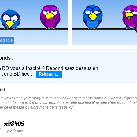
assable
onds :
e BD vous a inspiré ? Rebondissez dessus en
nt une BD liée :
Rebondir...
ipt
:Bird 1: Tiens, je remarque tous les week-ends la même dame qui vient à l'église av
estion de confort à mon avis. peut-être est-elle mal installée, elle cherche du bien ê
olle de la messe ou alors molle de la fesse ??
seb2405
il y a 9 ans