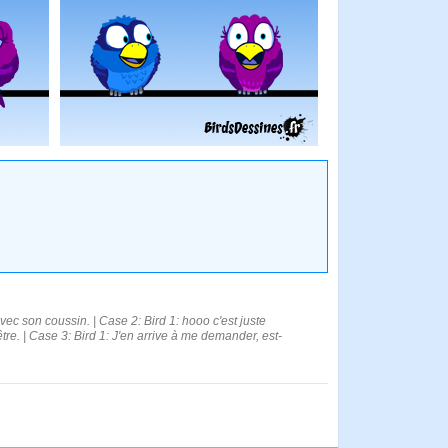
ec son coussin. | Case 2: Bird 1: hooo c'est juste
tre. | Case 3: Bird 1: J'en arrive à me demander, est-