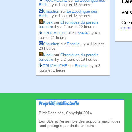
Lai
TRUCMUCHE
sur
Le Zoodingue des
Birds
il y a 1 jour et 13 heures
Chaudron
sur
Le Zoodingue des
Vous
Birds
il y a 1 jour et 18 heures
Kiosk
sur
Chroniques du paradis
Ce si
terrestre
il y a 1 jour et 20 heures
comm
TRUCMUCHE
sur
Ennelle
il y a 1
jour et 21 heures
Chaudron
sur
Ennelle
il y a 1 jour et
23 heures
Kiosk
sur
Chroniques du paradis
terrestre
il y a 2 jours et 19 heures
TRUCMUCHE
sur
Ennelle
il y a 3
jours et 1 heure
Propriété intellectuelle
BirdsDessinés, Copyright 2014
Les BDs et l’ensemble des supports graphiques
sont protégés par droit d’auteurs.