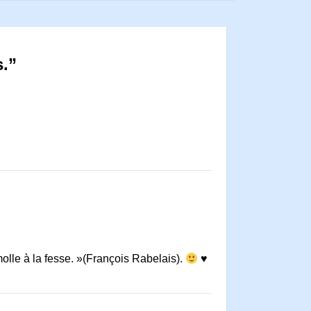
s.”
molle à la fesse. »(François Rabelais).
♥