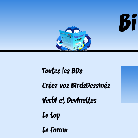
Toutes les BDs
Créez vos BirdsDessinés
Verbi et Devinettes
Le top
Le forum