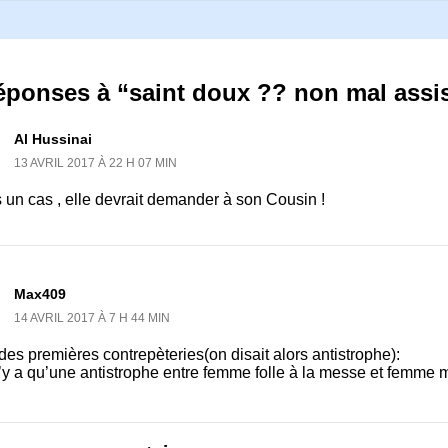
éponses à “saint doux ?? non mal assi
Al Hussinai
13 AVRIL 2017 À 22 H 07 MIN
 un cas , elle devrait demander à son Cousin !
Max409
14 AVRIL 2017 À 7 H 44 MIN
es premières contrepèteries(on disait alors antistrophe):
n’y a qu’une antistrophe entre femme folle à la messe et femme 