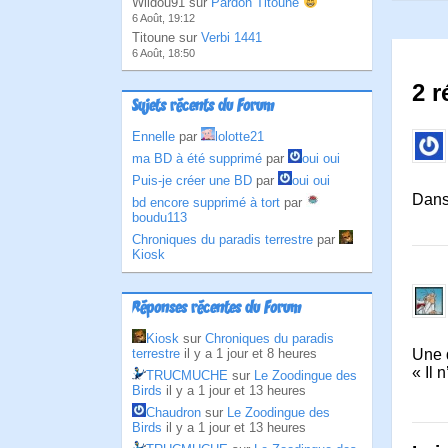
Wildou91 sur
Pardon Titoune
6 Août, 19:12
Titoune sur
Verbi 1441
6 Août, 18:50
2 r
Sujets récents du Forum
Ennelle
par
lolotte21
ma BD à été supprimé
par
oui oui
Puis-je créer une BD
par
oui oui
Dans
bd encore supprimé à tort
par
boudu113
Chroniques du paradis terrestre
par
Kiosk
Réponses récentes du Forum
Kiosk
sur
Chroniques du paradis
Une d
terrestre
il y a 1 jour et 8 heures
« Il 
TRUCMUCHE
sur
Le Zoodingue des
Birds
il y a 1 jour et 13 heures
Chaudron
sur
Le Zoodingue des
Birds
il y a 1 jour et 13 heures