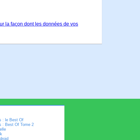
sur la façon dont les données de vos
 : le Best Of
s : Best Of Tome 2
elle
k
droid