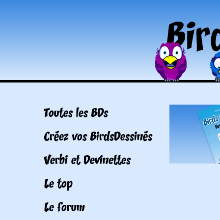
Toutes les BDs
Créez vos BirdsDessinés
Verbi et Devinettes
Le top
Le forum