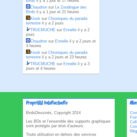
Birds
il y a 1 jour et 17 heures
Chaudron
sur
Le Zoodingue des
Birds
il y a 1 jour et 21 heures
Kiosk
sur
Chroniques du paradis
terrestre
il y a 2 jours
TRUCMUCHE
sur
Ennelle
il y a 2
jours
Chaudron
sur
Ennelle
il y a 2 jours et
3 heures
Kiosk
sur
Chroniques du paradis
terrestre
il y a 2 jours et 23 heures
TRUCMUCHE
sur
Ennelle
il y a 3
jours et 4 heures
Propriété intellectuelle
Men
BirdsDessinés, Copyright 2014
Con
Foi
Les BDs et l’ensemble des supports graphiques
Col
sont protégés par droit d’auteurs.
Cond
Règl
Toute utilisation en dehors des services