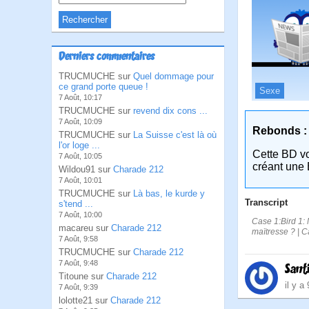
Derniers commentaires
TRUCMUCHE sur
Quel dommage pour
ce grand porte queue !
Sexe
7 Août, 10:17
TRUCMUCHE sur
revend dix cons ...
7 Août, 10:09
Rebonds :
TRUCMUCHE sur
La Suisse c'est là où
l'or loge ...
Cette BD v
7 Août, 10:05
créant une 
Wildou91 sur
Charade 212
7 Août, 10:01
TRUCMUCHE sur
Là bas, le kurde y
Transcript
s'tend ...
7 Août, 10:00
Case 1:Bird 1: 
macareu sur
Charade 212
maïtresse ? | C
7 Août, 9:58
TRUCMUCHE sur
Charade 212
7 Août, 9:48
Sant
Titoune sur
Charade 212
il y a
7 Août, 9:39
lolotte21 sur
Charade 212