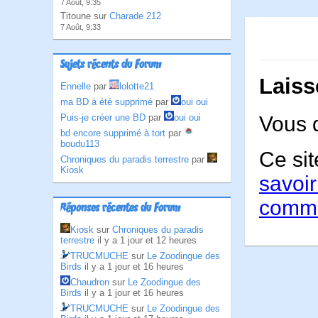
7 Août, 9:35
Titoune sur
Charade 212
7 Août, 9:33
Sujets récents du Forum
Laiss
Ennelle
par
lolotte21
ma BD à été supprimé
par
oui oui
Puis-je créer une BD
par
oui oui
Vous 
bd encore supprimé à tort
par
boudu113
Ce sit
Chroniques du paradis terrestre
par
Kiosk
savoir
comme
Réponses récentes du Forum
Kiosk
sur
Chroniques du paradis
terrestre
il y a 1 jour et 12 heures
TRUCMUCHE
sur
Le Zoodingue des
Birds
il y a 1 jour et 16 heures
Chaudron
sur
Le Zoodingue des
Birds
il y a 1 jour et 16 heures
TRUCMUCHE
sur
Le Zoodingue des