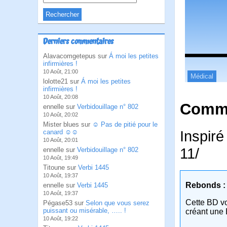
Derniers commentaires
Alavacomgetepus sur
Á moi les petites
infirmières !
10 Août, 21:00
Médical
lolotte21 sur
Á moi les petites
infirmières !
10 Août, 20:08
Comme
ennelle sur
Verbidouillage n° 802
10 Août, 20:02
Mister blues sur
☺ Pas de pitié pour le
Inspiré
canard ☺☺
10 Août, 20:01
11/
ennelle sur
Verbidouillage n° 802
10 Août, 19:49
Titoune sur
Verbi 1445
10 Août, 19:37
Rebonds :
ennelle sur
Verbi 1445
10 Août, 19:37
Cette BD v
Pégase53 sur
Selon que vous serez
puissant ou misérable, ….. !
créant une 
10 Août, 19:22