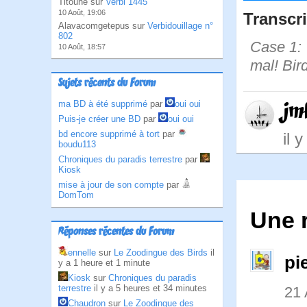
Titoune sur
Verbi 1445
10 Août, 19:06
Transcri
Alavacomgetepus sur
Verbidouillage n°
802
Case 1: 
10 Août, 18:57
mal! Bir
Sujets récents du Forum
ma BD à été supprimé
par
oui oui
jm
Puis-je créer une BD
par
oui oui
bd encore supprimé à tort
par
il 
boudu113
Chroniques du paradis terrestre
par
Kiosk
mise à jour de son compte
par
DomTom
Une r
Réponses récentes du Forum
ennelle
sur
Le Zoodingue des Birds
il
pi
y a 1 heure et 1 minute
Kiosk
sur
Chroniques du paradis
terrestre
il y a 5 heures et 34 minutes
21
Chaudron
sur
Le Zoodingue des