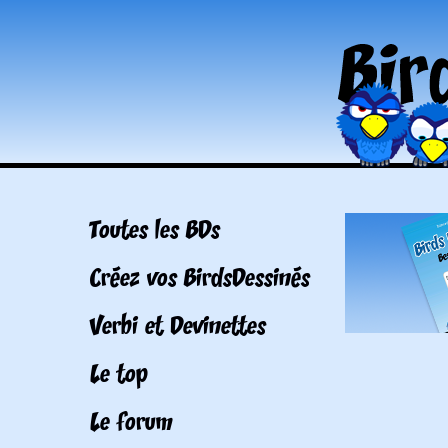
Toutes les BDs
Créez vos BirdsDessinés
Verbi et Devinettes
Le top
Le forum