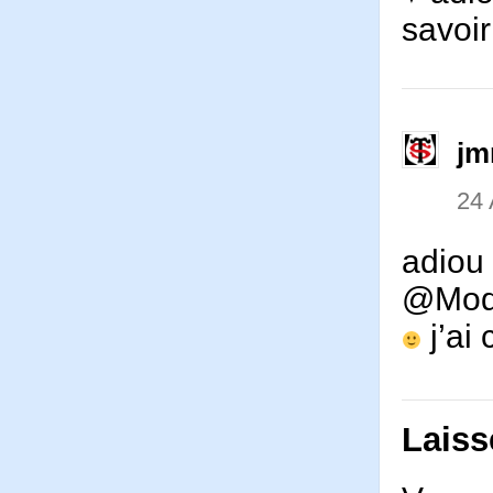
savoir
jm
24
adiou
@Modér
j’ai 
Laiss