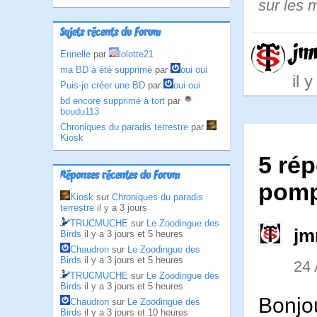
sur les 
Sujets récents du Forum
jm
Ennelle
par
lolotte21
ma BD à été supprimé
par
oui oui
il 
Puis-je créer une BD
par
oui oui
bd encore supprimé à tort
par
boudu113
Chroniques du paradis terrestre
par
Kiosk
5 rép
Réponses récentes du Forum
pomp
Kiosk
sur
Chroniques du paradis
terrestre
il y a 3 jours
TRUCMUCHE
sur
Le Zoodingue des
jm
Birds
il y a 3 jours et 5 heures
Chaudron
sur
Le Zoodingue des
Birds
il y a 3 jours et 5 heures
24
TRUCMUCHE
sur
Le Zoodingue des
Birds
il y a 3 jours et 5 heures
Bonjou
Chaudron
sur
Le Zoodingue des
Birds
il y a 3 jours et 10 heures