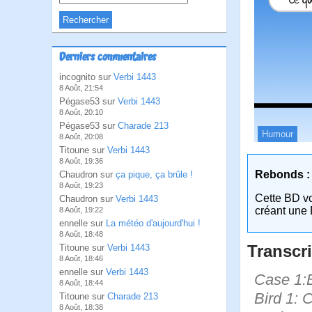
Derniers commentaires
incognito sur
Verbi 1443
8 Août, 21:54
Pégase53 sur
Verbi 1443
8 Août, 20:10
Pégase53 sur
Charade 213
Humour
8 Août, 20:08
Titoune sur
Verbi 1443
8 Août, 19:36
Rebonds :
Chaudron sur
ça pique, ça brûle !
8 Août, 19:23
Cette BD v
Chaudron sur
Verbi 1443
créant une 
8 Août, 19:22
ennelle sur
La météo d'aujourd'hui !
8 Août, 18:48
Transcri
Titoune sur
Verbi 1443
8 Août, 18:46
ennelle sur
Verbi 1443
Case 1:B
8 Août, 18:44
Bird 1: 
Titoune sur
Charade 213
8 Août, 18:38