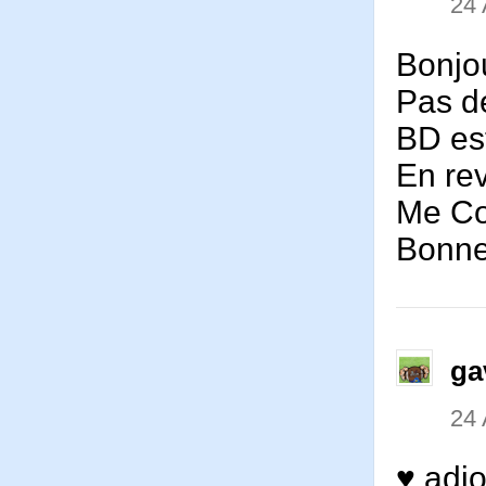
24
Bonjo
Pas de
BD est
En rev
Me Co
Bonne
ga
24
♥ adio