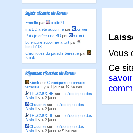
Sujets récents du Forum
Ennelle
par
lolotte21
ma BD à été supprimé
par
oui oui
Laiss
Puis-je créer une BD
par
oui oui
bd encore supprimé à tort
par
boudu113
Vous 
Chroniques du paradis terrestre
par
Kiosk
Ce sit
Réponses récentes du Forum
savoir
Kiosk
sur
Chroniques du paradis
comme
terrestre
il y a 1 jour et 19 heures
TRUCMUCHE
sur
Le Zoodingue des
Birds
il y a 2 jours
Chaudron
sur
Le Zoodingue des
Birds
il y a 2 jours
TRUCMUCHE
sur
Le Zoodingue des
Birds
il y a 2 jours
Chaudron
sur
Le Zoodingue des
Birds
il y a 2 jours et 5 heures