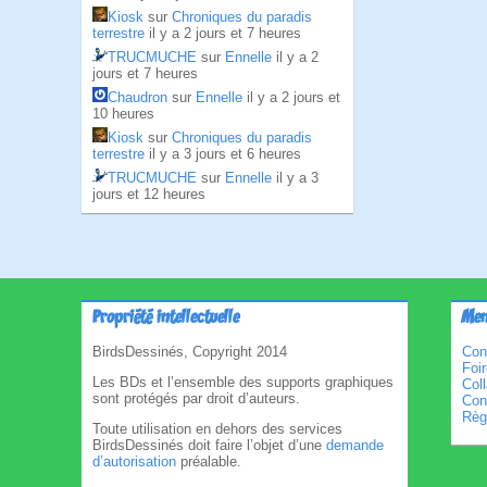
Kiosk
sur
Chroniques du paradis
terrestre
il y a 2 jours et 7 heures
TRUCMUCHE
sur
Ennelle
il y a 2
jours et 7 heures
Chaudron
sur
Ennelle
il y a 2 jours et
10 heures
Kiosk
sur
Chroniques du paradis
terrestre
il y a 3 jours et 6 heures
TRUCMUCHE
sur
Ennelle
il y a 3
jours et 12 heures
Propriété intellectuelle
Men
BirdsDessinés, Copyright 2014
Con
Foi
Les BDs et l’ensemble des supports graphiques
Col
sont protégés par droit d’auteurs.
Cond
Règl
Toute utilisation en dehors des services
BirdsDessinés doit faire l’objet d’une
demande
d’autorisation
préalable.