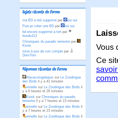
Sujets récents du Forum
ma BD à été supprimé
par
oui oui
Puis-je créer une BD
par
oui oui
Laiss
bd encore supprimé à tort
par
boudu113
Chroniques du paradis terrestre
par
Vous 
Kiosk
mise à jour de son compte
par
DomTom
Ce sit
savoir
Réponses récentes du Forum
comme
Alavacomgetepus
sur
Le Zoodingue
des Birds
il y a 41 minutes
ennelle
sur
Le Zoodingue des Birds
il
y a 6 heures et 28 minutes
Kiosk
sur
Chroniques du paradis
terrestre
il y a 7 heures et 13 minutes
ennelle
sur
Le Zoodingue des Birds
il
y a 7 heures et 23 minutes
ennelle
sur
Le Zoodingue des Birds
il