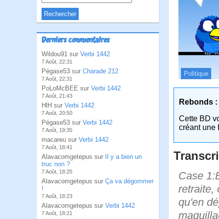
Derniers commentaires
Wildou91 sur
Verbi 1442
7 Août, 22:31
Pégase53 sur
Charade 212
Politique
7 Août, 22:31
PoLoMcBEE sur
Verbi 1442
7 Août, 21:43
Rebonds :
HlH sur
Verbi 1442
7 Août, 20:50
Cette BD v
Pégase53 sur
Verbi 1442
créant une 
7 Août, 19:35
macareu sur
Verbi 1442
7 Août, 18:41
Transcri
Alavacomgetepus sur
Il y a bien un
truc non ?
7 Août, 18:25
Case 1:B
Alavacomgetepus sur
Ça va dégommer
retraite
!
7 Août, 18:23
qu'en dé
Alavacomgetepus sur
Verbi 1442
maquillag
7 Août, 18:21