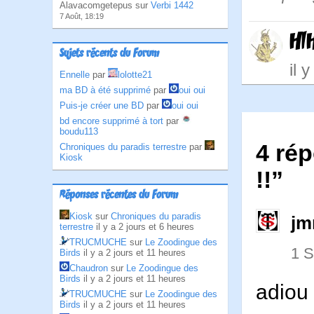
Alavacomgetepus sur
Verbi 1442
7 Août, 18:19
Hl
Sujets récents du Forum
il 
Ennelle
par
lolotte21
ma BD à été supprimé
par
oui oui
Puis-je créer une BD
par
oui oui
bd encore supprimé à tort
par
boudu113
4 rép
Chroniques du paradis terrestre
par
Kiosk
!!”
Réponses récentes du Forum
Kiosk
sur
Chroniques du paradis
jm
terrestre
il y a 2 jours et 6 heures
TRUCMUCHE
sur
Le Zoodingue des
1 
Birds
il y a 2 jours et 11 heures
Chaudron
sur
Le Zoodingue des
Birds
il y a 2 jours et 11 heures
adiou
TRUCMUCHE
sur
Le Zoodingue des
Birds
il y a 2 jours et 11 heures