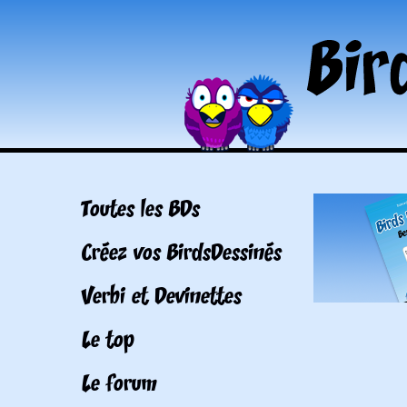
Toutes les BDs
Créez vos BirdsDessinés
Verbi et Devinettes
Le top
Le forum