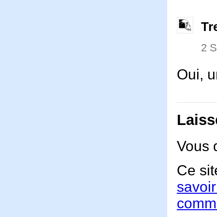
Tr
2 
Oui, u
Laiss
Vous 
Ce sit
savoir
comme