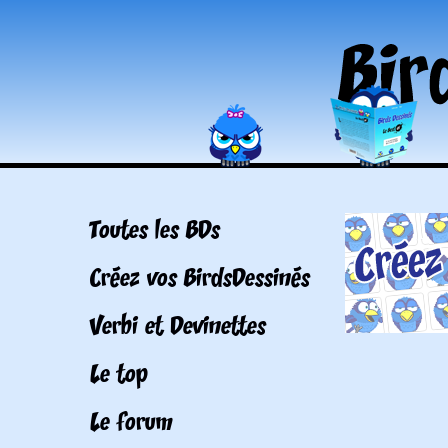
Toutes les BDs
Créez vos BirdsDessinés
Verbi et Devinettes
Le top
Le forum