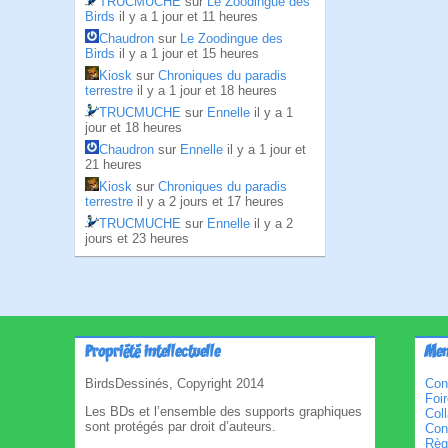
TRUCMUCHE
sur
Le Zoodingue des
Birds
il y a 1 jour et 11 heures
Chaudron
sur
Le Zoodingue des
Birds
il y a 1 jour et 15 heures
Kiosk
sur
Chroniques du paradis
terrestre
il y a 1 jour et 18 heures
TRUCMUCHE
sur
Ennelle
il y a 1
jour et 18 heures
Chaudron
sur
Ennelle
il y a 1 jour et
21 heures
Kiosk
sur
Chroniques du paradis
terrestre
il y a 2 jours et 17 heures
TRUCMUCHE
sur
Ennelle
il y a 2
jours et 23 heures
Propriété intellectuelle
Men
BirdsDessinés, Copyright 2014
Con
Foi
Les BDs et l’ensemble des supports graphiques
Col
sont protégés par droit d’auteurs.
Cond
Règl