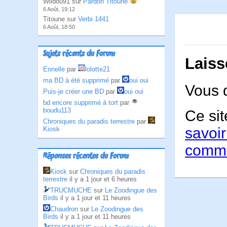
Wildou91 sur
Pardon Titoune
6 Août, 19:12
Titoune sur
Verbi 1441
6 Août, 18:50
Sujets récents du Forum
Laiss
Ennelle
par
lolotte21
ma BD à été supprimé
par
oui oui
Vous 
Puis-je créer une BD
par
oui oui
bd encore supprimé à tort
par
boudu113
Ce sit
Chroniques du paradis terrestre
par
savoir
Kiosk
comme
Réponses récentes du Forum
Kiosk
sur
Chroniques du paradis
terrestre
il y a 1 jour et 6 heures
TRUCMUCHE
sur
Le Zoodingue des
Birds
il y a 1 jour et 11 heures
Chaudron
sur
Le Zoodingue des
Birds
il y a 1 jour et 11 heures