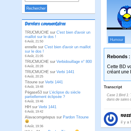
Derniers commentaires
TRUCMUCHE sur
C'est bien d'avoir un
maillot sur le dos !
Humour
6 Août, 21:50
ennelle sur
C'est bien d'avoir un maillot
sur le dos !
Rebonds :
6 Août, 21:05
TRUCMUCHE sur
Verbidouillage n° 800
Cette BD v
6 Août, 20:28
créant une 
TRUCMUCHE sur
Verbi 1441
6 Août, 20:25
Titoune sur
Verbi 1441
Transcript
6 Août, 19:48
Pégase53 sur
L’éclipse du siècle
Case 1:Bird 1: T
partiellement éclipsée ?
dans de sales d
6 Août, 19:46
HlH sur
Verbi 1441
6 Août, 19:42
noss
Alavacomgetepus sur
Pardon Titoune
il y a
6 Août, 19:36