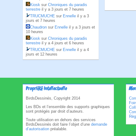
Kiosk
sur
Chroniques du paradis
terrestre
il y a 3 jours et 7 heures
TRUCMUCHE
sur
Ennelle
il y a 3
jours et 7 heures
Chaudron
sur
Ennelle
il y a 3 jours et
10 heures
Kiosk
sur
Chroniques du paradis
terrestre
il y a 4 jours et 6 heures
TRUCMUCHE
sur
Ennelle
il y a 4
jours et 12 heures
Propriété intellectuelle
Men
BirdsDessinés, Copyright 2014
Con
Foi
Les BDs et l’ensemble des supports graphiques
Col
sont protégés par droit d’auteurs.
Cond
Règl
Toute utilisation en dehors des services
BirdsDessinés doit faire l’objet d’une
demande
d’autorisation
préalable.