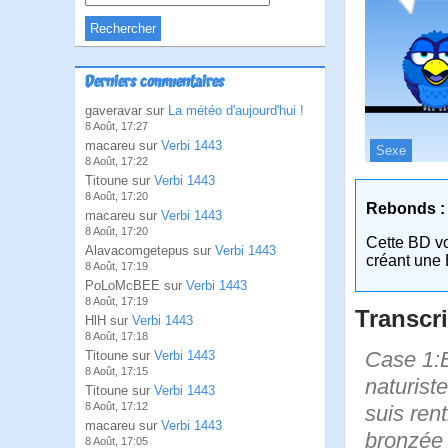
Derniers commentaires
gaveravar sur
La météo d'aujourd'hui !
8 Août, 17:27
macareu sur
Verbi 1443
Sexe
8 Août, 17:22
Titoune sur
Verbi 1443
8 Août, 17:20
Rebonds :
macareu sur
Verbi 1443
8 Août, 17:20
Cette BD v
Alavacomgetepus sur
Verbi 1443
créant une 
8 Août, 17:19
PoLoMcBEE sur
Verbi 1443
8 Août, 17:19
Transcri
HlH sur
Verbi 1443
8 Août, 17:18
Case 1:B
Titoune sur
Verbi 1443
8 Août, 17:15
naturiste
Titoune sur
Verbi 1443
8 Août, 17:12
suis ren
macareu sur
Verbi 1443
bronzée 
8 Août, 17:05