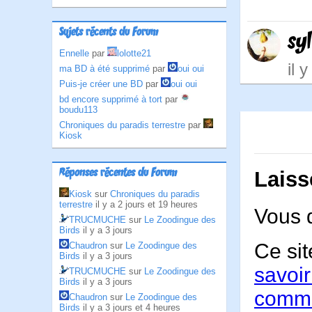
Sujets récents du Forum
syl
Ennelle
par
lolotte21
il 
ma BD à été supprimé
par
oui oui
Puis-je créer une BD
par
oui oui
bd encore supprimé à tort
par
boudu113
Chroniques du paradis terrestre
par
Kiosk
Réponses récentes du Forum
Laiss
Kiosk
sur
Chroniques du paradis
terrestre
il y a 2 jours et 19 heures
Vous 
TRUCMUCHE
sur
Le Zoodingue des
Birds
il y a 3 jours
Ce sit
Chaudron
sur
Le Zoodingue des
Birds
il y a 3 jours
savoir
TRUCMUCHE
sur
Le Zoodingue des
Birds
il y a 3 jours
comme
Chaudron
sur
Le Zoodingue des
Birds
il y a 3 jours et 4 heures