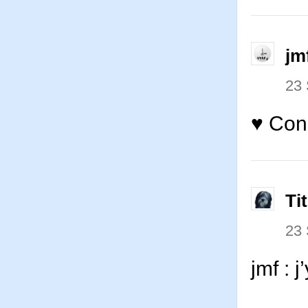
jm
23
♥ Con
Ti
23
jmf : 