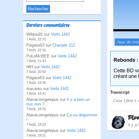
Derniers commentaires
Wildou91 sur
Verbi 1442
7 Août, 22:31
Jeux de mo
Pégase53 sur
Charade 212
7 Août, 22:31
PoLoMcBEE sur
Verbi 1442
Rebonds :
7 Août, 21:43
HlH sur
Verbi 1442
Cette BD v
7 Août, 20:50
créant une 
Pégase53 sur
Verbi 1442
7 Août, 19:35
macareu sur
Verbi 1442
Transcript
7 Août, 18:41
Alavacomgetepus sur
Il y a bien un
Case 1:Bird 1: C
truc non ?
7 Août, 18:25
Alavacomgetepus sur
Ça va dégommer
Tito
!
il y a
7 Août, 18:23
Alavacomgetepus sur
Verbi 1442
7 Août, 18:21