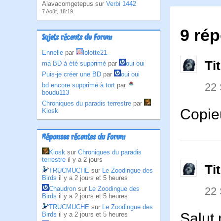
Alavacomgetepus sur
Verbi 1442
7 Août, 18:19
9 rép
Sujets récents du Forum
Ennelle
par
lolotte21
Ti
ma BD à été supprimé
par
oui oui
Puis-je créer une BD
par
oui oui
22
bd encore supprimé à tort
par
boudu113
Chroniques du paradis terrestre
par
Copie
Kiosk
Réponses récentes du Forum
Kiosk
sur
Chroniques du paradis
terrestre
il y a 2 jours
Ti
TRUCMUCHE
sur
Le Zoodingue des
Birds
il y a 2 jours et 5 heures
22
Chaudron
sur
Le Zoodingue des
Birds
il y a 2 jours et 5 heures
TRUCMUCHE
sur
Le Zoodingue des
Salut
Birds
il y a 2 jours et 5 heures