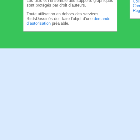
Les BDs et l’ensemble des supports graphiques
Col
sont protégés par droit d’auteurs.
Cond
Règl
Toute utilisation en dehors des services
BirdsDessinés doit faire l’objet d’une
demande
d’autorisation
préalable.