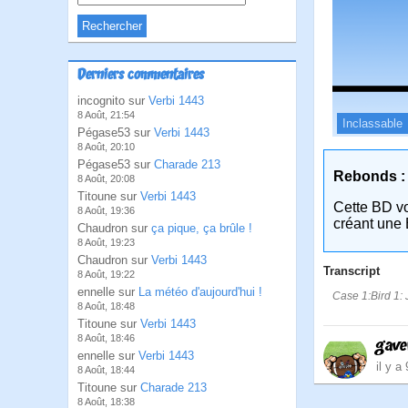
Derniers commentaires
incognito sur
Verbi 1443
8 Août, 21:54
Inclassable
Pégase53 sur
Verbi 1443
8 Août, 20:10
Pégase53 sur
Charade 213
Rebonds :
8 Août, 20:08
Titoune sur
Verbi 1443
Cette BD v
8 Août, 19:36
créant une 
Chaudron sur
ça pique, ça brûle !
8 Août, 19:23
Chaudron sur
Verbi 1443
Transcript
8 Août, 19:22
ennelle sur
La météo d'aujourd'hui !
Case 1:Bird 1: 
8 Août, 18:48
Titoune sur
Verbi 1443
8 Août, 18:46
gave
ennelle sur
Verbi 1443
il y a
8 Août, 18:44
Titoune sur
Charade 213
8 Août, 18:38