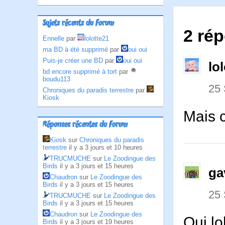
Sujets récents du Forum
2 rép
Ennelle
par
lolotte21
ma BD à été supprimé
par
oui oui
Puis-je créer une BD
par
oui oui
lo
bd encore supprimé à tort
par
boudu113
25
Chroniques du paradis terrestre
par
Kiosk
Mais c
Réponses récentes du Forum
Kiosk
sur
Chroniques du paradis
terrestre
il y a 3 jours et 10 heures
TRUCMUCHE
sur
Le Zoodingue des
Birds
il y a 3 jours et 15 heures
ga
Chaudron
sur
Le Zoodingue des
Birds
il y a 3 jours et 15 heures
25
TRUCMUCHE
sur
Le Zoodingue des
Birds
il y a 3 jours et 15 heures
Chaudron
sur
Le Zoodingue des
Oui lo
Birds
il y a 3 jours et 19 heures