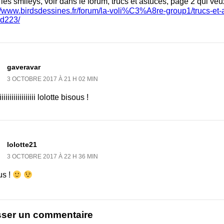
les smileys, voir dans le forum, trucs et astuces, page 2 qui ve
://www.birdsdessines.fr/forum/la-voli%C3%A8re-group1/trucs-et-
ad223/
gaveravar
3 OCTOBRE 2017 À 21 H 02 MIN
iiiiiiiiiiiiiiii lolotte bisous !
lolotte21
3 OCTOBRE 2017 À 22 H 36 MIN
us !
sser un commentaire