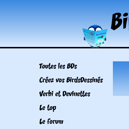
Toutes les BDs
Créez vos BirdsDessinés
Verbi et Devinettes
Le top
Le forum