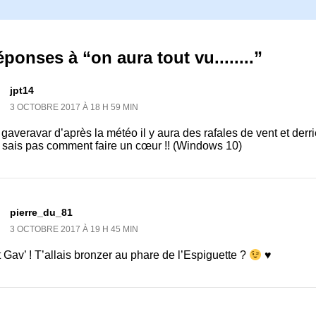
éponses à “on aura tout vu........”
jpt14
3 OCTOBRE 2017 À 18 H 59 MIN
 gaveravar d’après la météo il y aura des rafales de vent et derri
e sais pas comment faire un cœur !! (Windows 10)
pierre_du_81
3 OCTOBRE 2017 À 19 H 45 MIN
 Gav’ ! T’allais bronzer au phare de l’Espiguette ?
♥