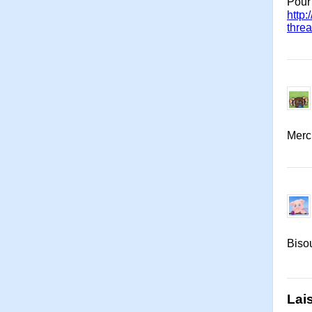
Pour 
http
thre
Mercii
Biso
Lai