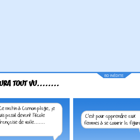
BD INÉDITE
URA TOUT VU........