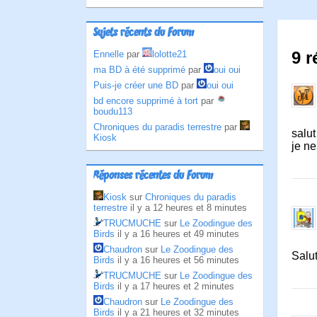
Sujets récents du Forum
9 r
Ennelle
par
lolotte21
ma BD à été supprimé
par
oui oui
Puis-je créer une BD
par
oui oui
bd encore supprimé à tort
par
boudu113
Chroniques du paradis terrestre
par
salut
Kiosk
je n
Réponses récentes du Forum
Kiosk
sur
Chroniques du paradis
terrestre
il y a 12 heures et 8 minutes
TRUCMUCHE
sur
Le Zoodingue des
Birds
il y a 16 heures et 49 minutes
Chaudron
sur
Le Zoodingue des
Salut
Birds
il y a 16 heures et 56 minutes
TRUCMUCHE
sur
Le Zoodingue des
Birds
il y a 17 heures et 2 minutes
Chaudron
sur
Le Zoodingue des
Birds
il y a 21 heures et 32 minutes