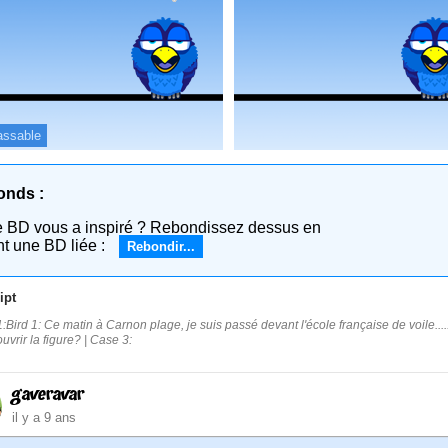
assable
onds :
e BD vous a inspiré ? Rebondissez dessus en
nt une BD liée :
Rebondir...
ipt
:Bird 1: Ce matin à Carnon plage, je suis passé devant l'école française de voile...
uvrir la figure? | Case 3:
gaveravar
il y a 9 ans