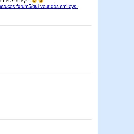
ux des smileys !
astuces-forum5/qui-veut-des-smileys-