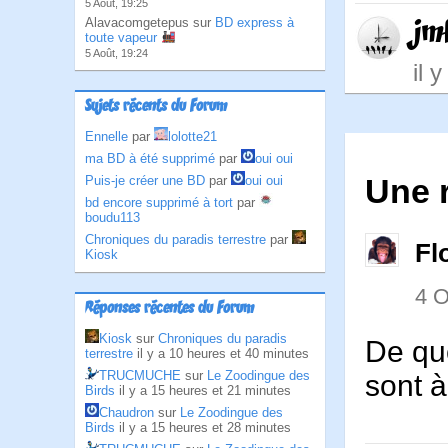
5 Août, 19:25
jm
Alavacomgetepus sur
BD express à
toute vapeur
5 Août, 19:24
il 
Sujets récents du Forum
Ennelle
par
lolotte21
ma BD à été supprimé
par
oui oui
Une 
Puis-je créer une BD
par
oui oui
bd encore supprimé à tort
par
boudu113
Chroniques du paradis terrestre
par
Fl
Kiosk
4 
Réponses récentes du Forum
Kiosk
sur
Chroniques du paradis
De qu
terrestre
il y a 10 heures et 40 minutes
TRUCMUCHE
sur
Le Zoodingue des
sont à
Birds
il y a 15 heures et 21 minutes
Chaudron
sur
Le Zoodingue des
Birds
il y a 15 heures et 28 minutes