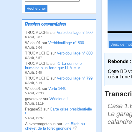
Derniers commentaires
TRUCMUCHE sur
Verbidouillage n° 800
6 Août, 8:07
Wildou91 sur
Verbidouillage n° 800
Jeux de mo
6 Août, 8:04
TRUCMUCHE sur
Verbidouillage n° 800
6 Août, 6:57
Rebonds :
TRUCMUCHE sur
☺ La connerie
humaine plus forte que l.I.A ☺☺
Cette BD v
6 Août, 6:40
créant une 
TRUCMUCHE sur
Verbidouillage n° 799
6 Août, 5:14
Wildou91 sur
Verbi 1440
Transcri
5 Août, 23:33
gaveravar sur
Véridique !
5 Août, 21:19
Case 1:B
Pégase53 sur
Carte grise présidentielle
Le garagi
!
5 Août, 19:37
calandre
Alavacomgetepus sur
Les Birds au
chevet de la forêt girondine