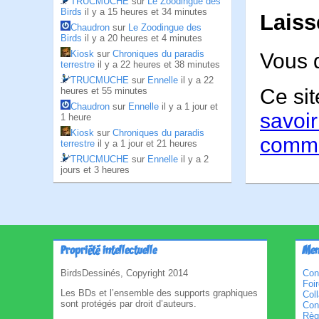
TRUCMUCHE
sur
Le Zoodingue des
Birds
il y a 15 heures et 34 minutes
Laiss
Chaudron
sur
Le Zoodingue des
Birds
il y a 20 heures et 4 minutes
Kiosk
sur
Chroniques du paradis
Vous 
terrestre
il y a 22 heures et 38 minutes
TRUCMUCHE
sur
Ennelle
il y a 22
Ce sit
heures et 55 minutes
Chaudron
sur
Ennelle
il y a 1 jour et
savoir
1 heure
Kiosk
sur
Chroniques du paradis
comme
terrestre
il y a 1 jour et 21 heures
TRUCMUCHE
sur
Ennelle
il y a 2
jours et 3 heures
Propriété intellectuelle
Men
BirdsDessinés, Copyright 2014
Con
Foi
Les BDs et l’ensemble des supports graphiques
Col
sont protégés par droit d’auteurs.
Cond
Règl