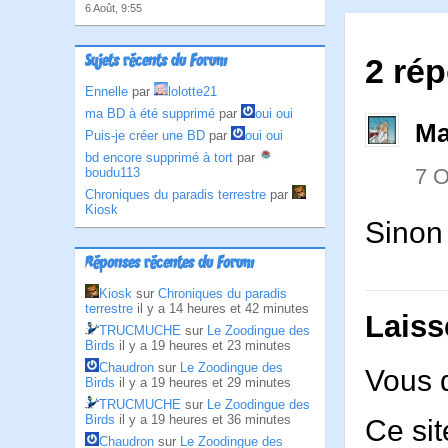
6 Août, 9:55
Sujets récents du Forum
2 rép
Ennelle
par
lolotte21
ma BD à été supprimé
par
oui oui
Ma
Puis-je créer une BD
par
oui oui
bd encore supprimé à tort
par
7 
boudu113
Chroniques du paradis terrestre
par
Kiosk
Sinon
Réponses récentes du Forum
Kiosk
sur
Chroniques du paradis
terrestre
il y a 14 heures et 42 minutes
Laiss
TRUCMUCHE
sur
Le Zoodingue des
Birds
il y a 19 heures et 23 minutes
Chaudron
sur
Le Zoodingue des
Vous 
Birds
il y a 19 heures et 29 minutes
TRUCMUCHE
sur
Le Zoodingue des
Birds
il y a 19 heures et 36 minutes
Ce sit
Chaudron
sur
Le Zoodingue des