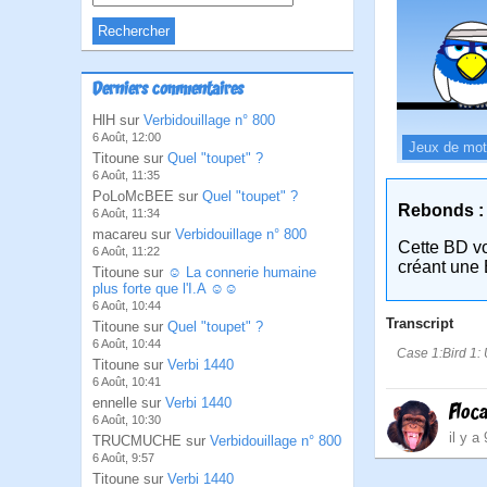
Derniers commentaires
HlH sur
Verbidouillage n° 800
6 Août, 12:00
Jeux de mo
Titoune sur
Quel "toupet" ?
6 Août, 11:35
PoLoMcBEE sur
Quel "toupet" ?
Rebonds :
6 Août, 11:34
macareu sur
Verbidouillage n° 800
Cette BD v
6 Août, 11:22
créant une 
Titoune sur
☺ La connerie humaine
plus forte que l'I.A ☺☺
6 Août, 10:44
Transcript
Titoune sur
Quel "toupet" ?
6 Août, 10:44
Case 1:Bird 1: U
Titoune sur
Verbi 1440
6 Août, 10:41
ennelle sur
Verbi 1440
Floc
6 Août, 10:30
il y a
TRUCMUCHE sur
Verbidouillage n° 800
6 Août, 9:57
Titoune sur
Verbi 1440