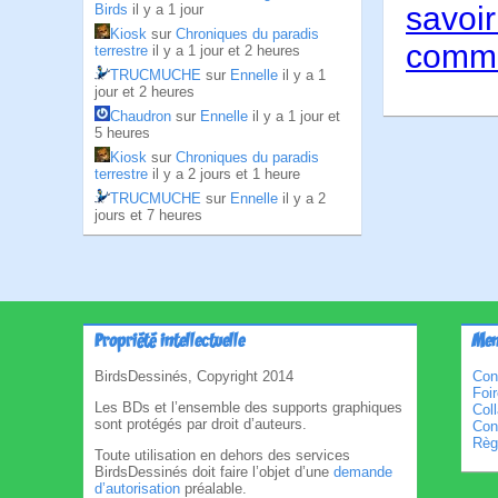
savoir
Birds
il y a 1 jour
Kiosk
sur
Chroniques du paradis
comme
terrestre
il y a 1 jour et 2 heures
TRUCMUCHE
sur
Ennelle
il y a 1
jour et 2 heures
Chaudron
sur
Ennelle
il y a 1 jour et
5 heures
Kiosk
sur
Chroniques du paradis
terrestre
il y a 2 jours et 1 heure
TRUCMUCHE
sur
Ennelle
il y a 2
jours et 7 heures
Propriété intellectuelle
Men
BirdsDessinés, Copyright 2014
Con
Foi
Les BDs et l’ensemble des supports graphiques
Col
sont protégés par droit d’auteurs.
Cond
Règl
Toute utilisation en dehors des services
BirdsDessinés doit faire l’objet d’une
demande
d’autorisation
préalable.