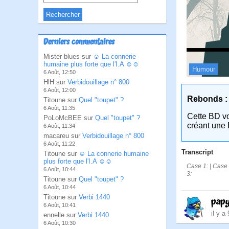
Derniers commentaires
Mister blues sur
☺ La connerie
humaine plus forte que l'I.A ☺☺
Humour
6 Août, 12:50
HlH sur
Verbidouillage n° 800
6 Août, 12:00
Rebonds :
Titoune sur
Quel "toupet" ?
6 Août, 11:35
Cette BD v
PoLoMcBEE sur
Quel "toupet" ?
créant une 
6 Août, 11:34
macareu sur
Verbidouillage n° 800
6 Août, 11:22
Transcript
Titoune sur
☺ La connerie humaine
plus forte que l'I.A ☺☺
Case 1: | Case 
6 Août, 10:44
3:
Titoune sur
Quel "toupet" ?
6 Août, 10:44
Titoune sur
Verbi 1440
pap
6 Août, 10:41
il y a
ennelle sur
Verbi 1440
6 Août, 10:30