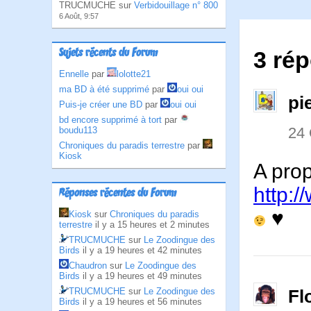
TRUCMUCHE sur
Verbidouillage n° 800
6 Août, 9:57
Sujets récents du Forum
3 rép
Ennelle
par
lolotte21
ma BD à été supprimé
par
oui oui
pi
Puis-je créer une BD
par
oui oui
bd encore supprimé à tort
par
24
boudu113
Chroniques du paradis terrestre
par
Kiosk
A pro
http:/
Réponses récentes du Forum
♥
Kiosk
sur
Chroniques du paradis
terrestre
il y a 15 heures et 2 minutes
TRUCMUCHE
sur
Le Zoodingue des
Birds
il y a 19 heures et 42 minutes
Chaudron
sur
Le Zoodingue des
Birds
il y a 19 heures et 49 minutes
TRUCMUCHE
sur
Le Zoodingue des
Fl
Birds
il y a 19 heures et 56 minutes