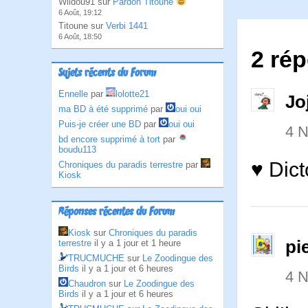
Wildou91 sur
Pardon Titoune
6 Août, 19:12
Titoune sur
Verbi 1441
6 Août, 18:50
2 ré
Sujets récents du Forum
Ennelle
par
lolotte21
Jo
ma BD à été supprimé
par
oui oui
Puis-je créer une BD
par
oui oui
4 
bd encore supprimé à tort
par
boudu113
♥ Dict
Chroniques du paradis terrestre
par
Kiosk
Réponses récentes du Forum
Kiosk
sur
Chroniques du paradis
pi
terrestre
il y a 1 jour et 1 heure
TRUCMUCHE
sur
Le Zoodingue des
Birds
il y a 1 jour et 6 heures
4 
Chaudron
sur
Le Zoodingue des
Birds
il y a 1 jour et 6 heures