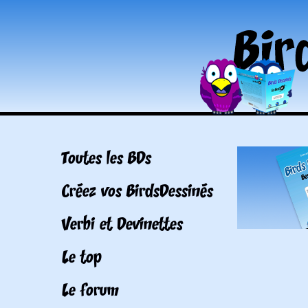
Toutes les BDs
Créez vos BirdsDessinés
Verbi et Devinettes
Le top
Le forum