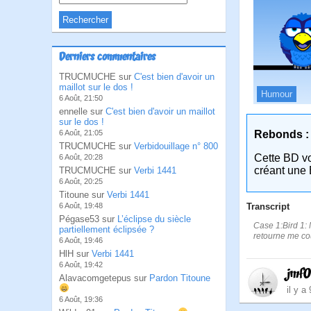
Derniers commentaires
TRUCMUCHE sur
C'est bien d'avoir un
maillot sur le dos !
Humour
6 Août, 21:50
ennelle sur
C'est bien d'avoir un maillot
sur le dos !
Rebonds :
6 Août, 21:05
TRUCMUCHE sur
Verbidouillage n° 800
Cette BD v
6 Août, 20:28
créant une 
TRUCMUCHE sur
Verbi 1441
6 Août, 20:25
Titoune sur
Verbi 1441
Transcript
6 Août, 19:48
Pégase53 sur
L’éclipse du siècle
Case 1:Bird 1: M
partiellement éclipsée ?
retourne me co
6 Août, 19:46
HlH sur
Verbi 1441
6 Août, 19:42
jmf
Alavacomgetepus sur
Pardon Titoune
il y a
6 Août, 19:36