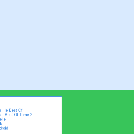
 : le Best Of
s : Best Of Tome 2
elle
k
droid