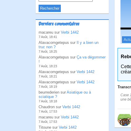
Derniers commentaires
macareu sur
Verbi 1442
7 Août, 18:41
Actu
Alavacomgetepus sur
Il y a bien un
truc non ?
7 Août, 18:25
Reb
Alavacomgetepus sur
Ça va dégommer
!
Cett
7 Août, 18:23
créa
Alavacomgetepus sur
Verbi 1442
7 Août, 18:21
Alavacomgetepus sur
Verbi 1442
Transcr
7 Août, 18:19
beurrederien sur
Asiatique ou à
Case 1
sciatique ?
une bêt
7 Août, 18:18
Chaudron sur
Verbi 1442
7 Août, 17:53
macareu sur
Verbi 1442
7 Août, 17:53
Titoune sur
Verbi 1442