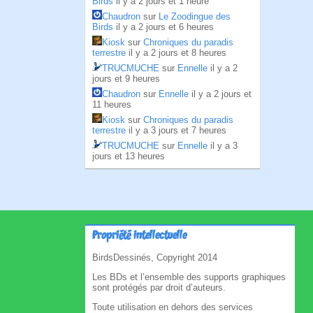
Birds
il y a 2 jours et 1 heure
Chaudron
sur
Le Zoodingue des
Birds
il y a 2 jours et 6 heures
Kiosk
sur
Chroniques du paradis
terrestre
il y a 2 jours et 8 heures
TRUCMUCHE
sur
Ennelle
il y a 2
jours et 9 heures
Chaudron
sur
Ennelle
il y a 2 jours et
11 heures
Kiosk
sur
Chroniques du paradis
terrestre
il y a 3 jours et 7 heures
TRUCMUCHE
sur
Ennelle
il y a 3
jours et 13 heures
Propriété intellectuelle
BirdsDessinés, Copyright 2014
Les BDs et l’ensemble des supports graphiques
sont protégés par droit d’auteurs.
Toute utilisation en dehors des services