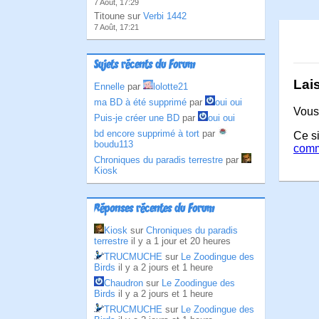
7 Août, 17:29
Titoune sur
Verbi 1442
7 Août, 17:21
Sujets récents du Forum
Lai
Ennelle
par
lolotte21
ma BD à été supprimé
par
oui oui
Vous
Puis-je créer une BD
par
oui oui
bd encore supprimé à tort
par
Ce si
boudu113
comm
Chroniques du paradis terrestre
par
Kiosk
Réponses récentes du Forum
Kiosk
sur
Chroniques du paradis
terrestre
il y a 1 jour et 20 heures
TRUCMUCHE
sur
Le Zoodingue des
Birds
il y a 2 jours et 1 heure
Chaudron
sur
Le Zoodingue des
Birds
il y a 2 jours et 1 heure
TRUCMUCHE
sur
Le Zoodingue des