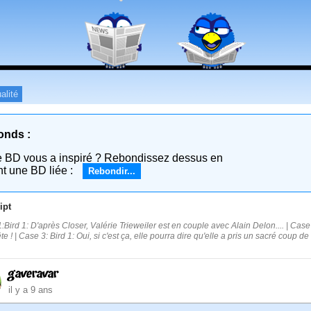
alité
onds :
e BD vous a inspiré ? Rebondissez dessus en
nt une BD liée :
Rebondir...
ipt
:Bird 1: D'après Closer, Valérie Trieweiler est en couple avec Alain Delon.... | Case 2
e ! | Case 3: Bird 1: Oui, si c'est ça, elle pourra dire qu'elle a pris un sacré coup de 
gaveravar
il y a 9 ans