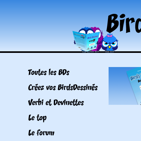
Toutes les BDs
Créez vos BirdsDessinés
Verbi et Devinettes
Le top
Le forum