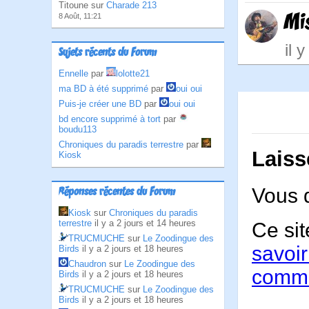
Titoune sur
Charade 213
Mi
8 Août, 11:21
il 
Sujets récents du Forum
Ennelle
par
lolotte21
ma BD à été supprimé
par
oui oui
Puis-je créer une BD
par
oui oui
bd encore supprimé à tort
par
boudu113
Chroniques du paradis terrestre
par
Laiss
Kiosk
Vous 
Réponses récentes du Forum
Kiosk
sur
Chroniques du paradis
terrestre
il y a 2 jours et 14 heures
Ce sit
TRUCMUCHE
sur
Le Zoodingue des
savoir
Birds
il y a 2 jours et 18 heures
Chaudron
sur
Le Zoodingue des
comme
Birds
il y a 2 jours et 18 heures
TRUCMUCHE
sur
Le Zoodingue des
Birds
il y a 2 jours et 18 heures