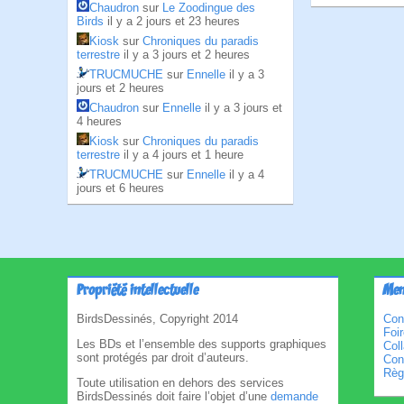
Chaudron
sur
Le Zoodingue des
Birds
il y a 2 jours et 23 heures
Kiosk
sur
Chroniques du paradis
terrestre
il y a 3 jours et 2 heures
TRUCMUCHE
sur
Ennelle
il y a 3
jours et 2 heures
Chaudron
sur
Ennelle
il y a 3 jours et
4 heures
Kiosk
sur
Chroniques du paradis
terrestre
il y a 4 jours et 1 heure
TRUCMUCHE
sur
Ennelle
il y a 4
jours et 6 heures
Propriété intellectuelle
Men
BirdsDessinés, Copyright 2014
Con
Foi
Les BDs et l’ensemble des supports graphiques
Col
sont protégés par droit d’auteurs.
Cond
Règl
Toute utilisation en dehors des services
BirdsDessinés doit faire l’objet d’une
demande