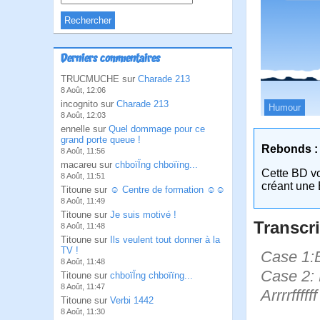
Derniers commentaires
TRUCMUCHE sur
Charade 213
8 Août, 12:06
incognito sur
Charade 213
Humour
8 Août, 12:03
ennelle sur
Quel dommage pour ce
grand porte queue !
Rebonds :
8 Août, 11:56
macareu sur
chboïÏng chboïïng...
Cette BD v
8 Août, 11:51
créant une 
Titoune sur
☺ Centre de formation ☺☺
8 Août, 11:49
Titoune sur
Je suis motivé !
Transcri
8 Août, 11:48
Titoune sur
Ils veulent tout donner à la
TV !
Case 1:B
8 Août, 11:48
Case 2: B
Titoune sur
chboïÏng chboïïng...
8 Août, 11:47
Arrrrffffff 
Titoune sur
Verbi 1442
8 Août, 11:30