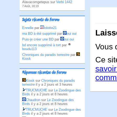
Alavacomgetepus sur
Verbi 1442
7 Août, 18:19
Sujets récents du Forum
Ennelle
par
lolotte21
Laiss
ma BD à été supprimé
par
oui oui
Puis-je créer une BD
par
oui oui
Vous 
bd encore supprimé à tort
par
boudu113
Chroniques du paradis terrestre
par
Ce sit
Kiosk
savoir
Réponses récentes du Forum
comme
Kiosk
sur
Chroniques du paradis
terrestre
il y a 2 jours et 3 heures
TRUCMUCHE
sur
Le Zoodingue des
Birds
il y a 2 jours et 8 heures
Chaudron
sur
Le Zoodingue des
Birds
il y a 2 jours et 8 heures
TRUCMUCHE
sur
Le Zoodingue des
Birds
il y a 2 jours et 8 heures