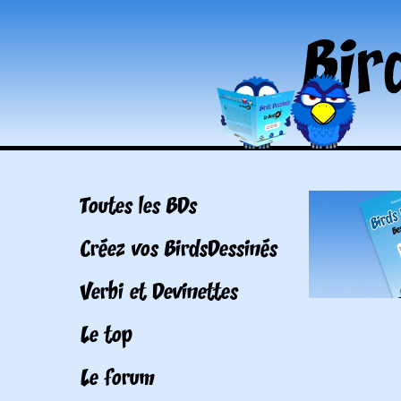
Toutes les BDs
Créez vos BirdsDessinés
Verbi et Devinettes
Le top
Le forum