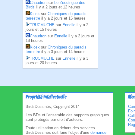
Chaudron
sur
Le Zoodingue des
Birds
il y a 2 jours et 12 heures
Kiosk
sur
Chroniques du paradis
terrestre
il y a 2 jours et 15 heures
TRUCMUCHE
sur
Ennelle
il y a 2
jours et 15 heures
Chaudron
sur
Ennelle
il y a 2 jours et
18 heures
Kiosk
sur
Chroniques du paradis
terrestre
il y a 3 jours et 14 heures
TRUCMUCHE
sur
Ennelle
il y a 3
jours et 20 heures
Propriété intellectuelle
Men
BirdsDessinés, Copyright 2014
Con
Foi
Les BDs et l’ensemble des supports graphiques
Col
sont protégés par droit d’auteurs.
Cond
Règl
Toute utilisation en dehors des services
BirdsDessinés doit faire l’objet d’une
demande