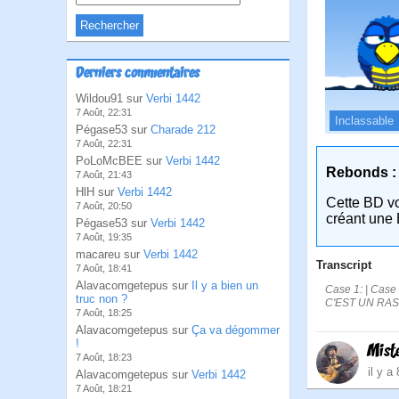
Derniers commentaires
Wildou91 sur
Verbi 1442
7 Août, 22:31
Inclassable
Pégase53 sur
Charade 212
7 Août, 22:31
PoLoMcBEE sur
Verbi 1442
Rebonds :
7 Août, 21:43
HlH sur
Verbi 1442
Cette BD v
7 Août, 20:50
créant une 
Pégase53 sur
Verbi 1442
7 Août, 19:35
macareu sur
Verbi 1442
Transcript
7 Août, 18:41
Alavacomgetepus sur
Il y a bien un
Case 1: | Cas
truc non ?
C'EST UN RA
7 Août, 18:25
Alavacomgetepus sur
Ça va dégommer
!
Mist
7 Août, 18:23
il y a
Alavacomgetepus sur
Verbi 1442
7 Août, 18:21