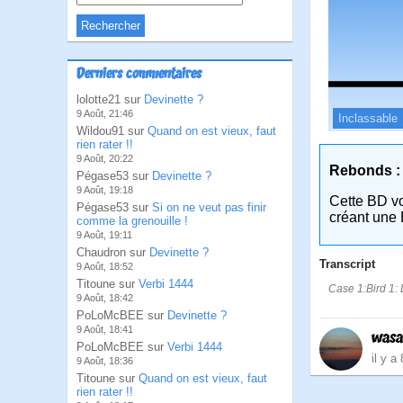
Derniers commentaires
lolotte21 sur
Devinette ?
9 Août, 21:46
Inclassable
Wildou91 sur
Quand on est vieux, faut
rien rater !!
9 Août, 20:22
Rebonds :
Pégase53 sur
Devinette ?
9 Août, 19:18
Cette BD v
Pégase53 sur
Si on ne veut pas finir
créant une 
comme la grenouille !
9 Août, 19:11
Chaudron sur
Devinette ?
Transcript
9 Août, 18:52
Titoune sur
Verbi 1444
Case 1:Bird 1: 
9 Août, 18:42
PoLoMcBEE sur
Devinette ?
9 Août, 18:41
wasa
PoLoMcBEE sur
Verbi 1444
il y a
9 Août, 18:36
Titoune sur
Quand on est vieux, faut
rien rater !!