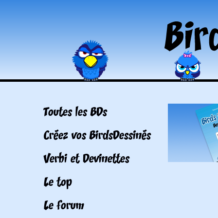
Toutes les BDs
Créez vos BirdsDessinés
Verbi et Devinettes
Le top
Le forum