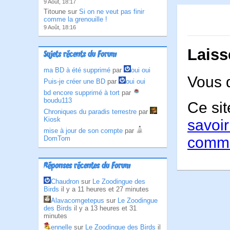
9 Août, 18:17
Titoune sur
Si on ne veut pas finir
comme la grenouille !
9 Août, 18:16
Laiss
Sujets récents du Forum
ma BD à été supprimé
par
oui oui
Vous 
Puis-je créer une BD
par
oui oui
bd encore supprimé à tort
par
boudu113
Ce sit
Chroniques du paradis terrestre
par
Kiosk
savoir
mise à jour de son compte
par
comme
DomTom
Réponses récentes du Forum
Chaudron
sur
Le Zoodingue des
Birds
il y a 11 heures et 27 minutes
Alavacomgetepus
sur
Le Zoodingue
des Birds
il y a 13 heures et 31
minutes
ennelle
sur
Le Zoodingue des Birds
il