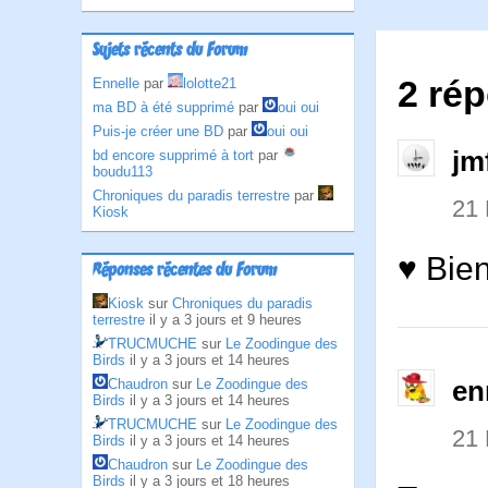
Sujets récents du Forum
2 rép
Ennelle
par
lolotte21
ma BD à été supprimé
par
oui oui
Puis-je créer une BD
par
oui oui
jm
bd encore supprimé à tort
par
boudu113
Chroniques du paradis terrestre
par
21
Kiosk
♥ Bien
Réponses récentes du Forum
Kiosk
sur
Chroniques du paradis
terrestre
il y a 3 jours et 9 heures
TRUCMUCHE
sur
Le Zoodingue des
Birds
il y a 3 jours et 14 heures
en
Chaudron
sur
Le Zoodingue des
Birds
il y a 3 jours et 14 heures
TRUCMUCHE
sur
Le Zoodingue des
21
Birds
il y a 3 jours et 14 heures
Chaudron
sur
Le Zoodingue des
Birds
il y a 3 jours et 18 heures