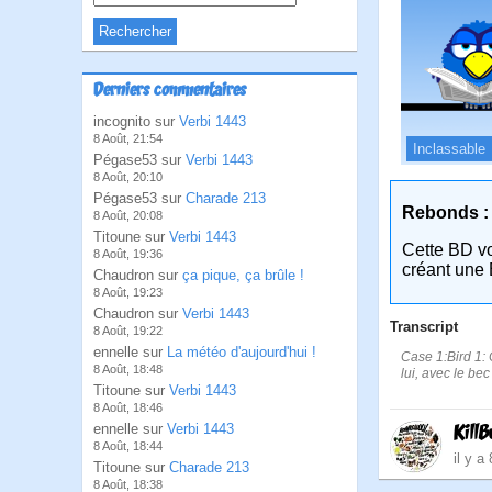
Derniers commentaires
incognito sur
Verbi 1443
8 Août, 21:54
Inclassable
Pégase53 sur
Verbi 1443
8 Août, 20:10
Pégase53 sur
Charade 213
Rebonds :
8 Août, 20:08
Titoune sur
Verbi 1443
Cette BD v
8 Août, 19:36
créant une 
Chaudron sur
ça pique, ça brûle !
8 Août, 19:23
Chaudron sur
Verbi 1443
Transcript
8 Août, 19:22
ennelle sur
La météo d'aujourd'hui !
Case 1:Bird 1: C
8 Août, 18:48
lui, avec le bec
Titoune sur
Verbi 1443
8 Août, 18:46
KillB
ennelle sur
Verbi 1443
8 Août, 18:44
il y a
Titoune sur
Charade 213
8 Août, 18:38