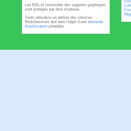
Foi
Les BDs et l’ensemble des supports graphiques
Col
sont protégés par droit d’auteurs.
Cond
Règl
Toute utilisation en dehors des services
BirdsDessinés doit faire l’objet d’une
demande
d’autorisation
préalable.