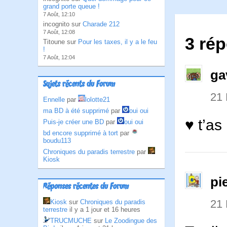
grand porte queue !
7 Août, 12:10
incognito sur
Charade 212
7 Août, 12:08
3 ré
Titoune sur
Pour les taxes, il y a le feu
!
7 Août, 12:04
ga
Sujets récents du Forum
21
Ennelle
par
lolotte21
ma BD à été supprimé
par
oui oui
♥ t’as
Puis-je créer une BD
par
oui oui
bd encore supprimé à tort
par
boudu113
Chroniques du paradis terrestre
par
Kiosk
pi
Réponses récentes du Forum
21
Kiosk
sur
Chroniques du paradis
terrestre
il y a 1 jour et 16 heures
TRUCMUCHE
sur
Le Zoodingue des