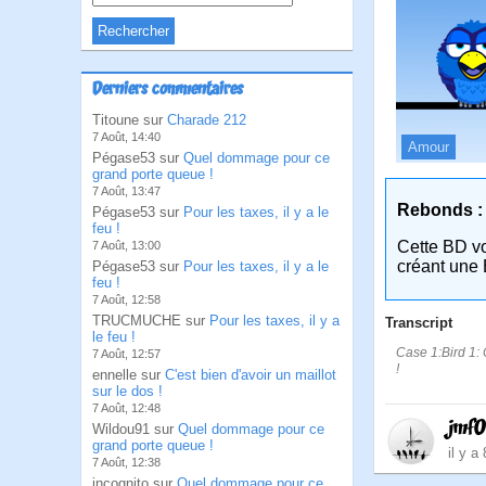
Derniers commentaires
Titoune sur
Charade 212
7 Août, 14:40
Amour
Pégase53 sur
Quel dommage pour ce
grand porte queue !
7 Août, 13:47
Rebonds :
Pégase53 sur
Pour les taxes, il y a le
feu !
Cette BD v
7 Août, 13:00
créant une 
Pégase53 sur
Pour les taxes, il y a le
feu !
7 Août, 12:58
TRUCMUCHE sur
Pour les taxes, il y a
Transcript
le feu !
Case 1:Bird 1: C
7 Août, 12:57
!
ennelle sur
C'est bien d'avoir un maillot
sur le dos !
7 Août, 12:48
jmf
Wildou91 sur
Quel dommage pour ce
grand porte queue !
il y a
7 Août, 12:38
incognito sur
Quel dommage pour ce