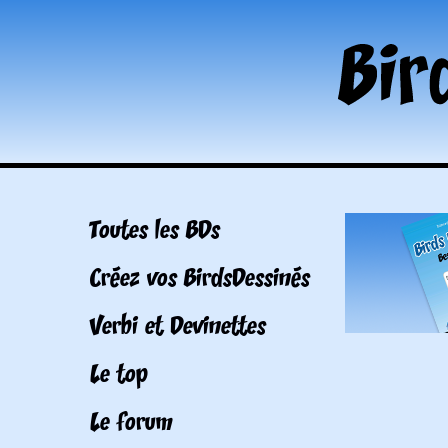
Toutes les BDs
Créez vos BirdsDessinés
Verbi et Devinettes
Le top
Le forum