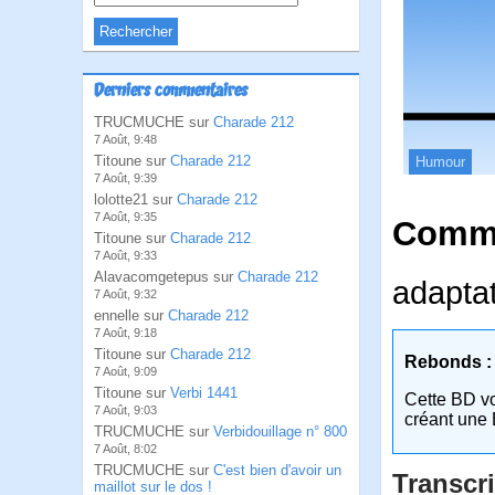
Derniers commentaires
TRUCMUCHE sur
Charade 212
7 Août, 9:48
Titoune sur
Charade 212
Humour
7 Août, 9:39
lolotte21 sur
Charade 212
7 Août, 9:35
Comme
Titoune sur
Charade 212
7 Août, 9:33
Alavacomgetepus sur
Charade 212
adapta
7 Août, 9:32
ennelle sur
Charade 212
7 Août, 9:18
Titoune sur
Charade 212
Rebonds :
7 Août, 9:09
Titoune sur
Verbi 1441
Cette BD v
7 Août, 9:03
créant une 
TRUCMUCHE sur
Verbidouillage n° 800
7 Août, 8:02
TRUCMUCHE sur
C'est bien d'avoir un
Transcri
maillot sur le dos !