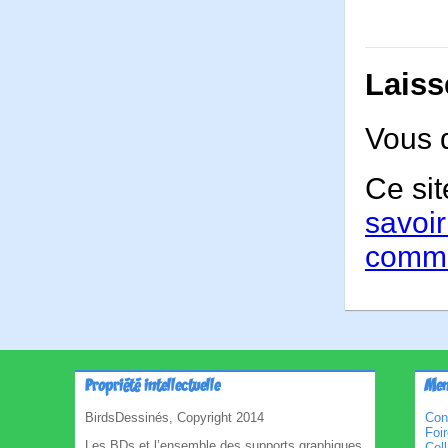
Laiss
Vous 
Ce sit
savoir
comme
Propriété intellectuelle
Men
BirdsDessinés, Copyright 2014
Con
Foi
Les BDs et l’ensemble des supports graphiques
Col