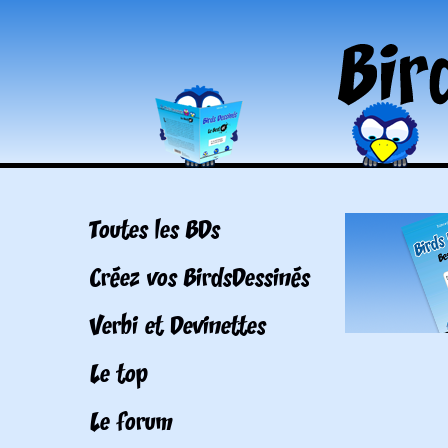
Toutes les BDs
Créez vos BirdsDessinés
Verbi et Devinettes
Le top
Le forum