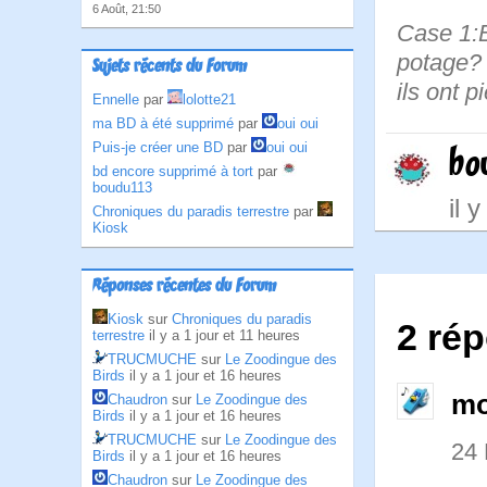
6 Août, 21:50
Case 1:B
potage? 
Sujets récents du Forum
ils ont p
Ennelle
par
lolotte21
ma BD à été supprimé
par
oui oui
Puis-je créer une BD
par
oui oui
bo
bd encore supprimé à tort
par
boudu113
il 
Chroniques du paradis terrestre
par
Kiosk
Réponses récentes du Forum
Kiosk
sur
Chroniques du paradis
2 ré
terrestre
il y a 1 jour et 11 heures
TRUCMUCHE
sur
Le Zoodingue des
Birds
il y a 1 jour et 16 heures
mo
Chaudron
sur
Le Zoodingue des
Birds
il y a 1 jour et 16 heures
TRUCMUCHE
sur
Le Zoodingue des
24
Birds
il y a 1 jour et 16 heures
Chaudron
sur
Le Zoodingue des