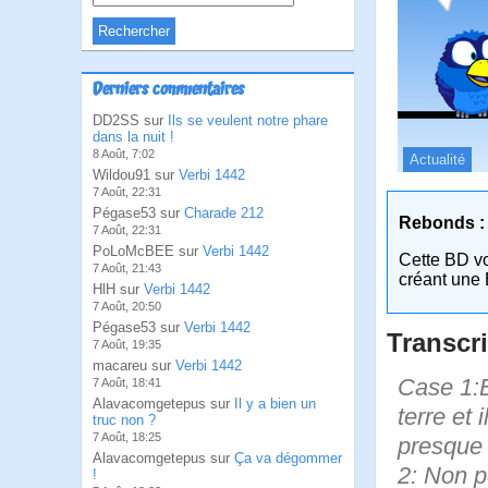
Derniers commentaires
DD2SS sur
Ils se veulent notre phare
dans la nuit !
8 Août, 7:02
Actualité
Wildou91 sur
Verbi 1442
7 Août, 22:31
Pégase53 sur
Charade 212
Rebonds :
7 Août, 22:31
PoLoMcBEE sur
Verbi 1442
Cette BD v
7 Août, 21:43
créant une 
HlH sur
Verbi 1442
7 Août, 20:50
Pégase53 sur
Verbi 1442
Transcri
7 Août, 19:35
macareu sur
Verbi 1442
Case 1:Bi
7 Août, 18:41
Alavacomgetepus sur
Il y a bien un
terre et 
truc non ?
7 Août, 18:25
presque 
Alavacomgetepus sur
Ça va dégommer
2: Non p
!