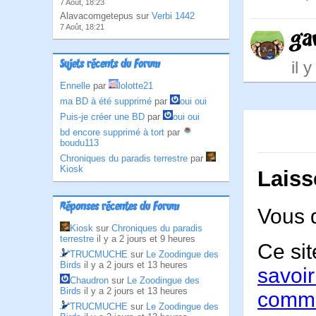
7 Août, 18:23
Alavacomgetepus sur
Verbi 1442
7 Août, 18:21
ga
il 
Sujets récents du Forum
Ennelle
par
lolotte21
ma BD à été supprimé
par
oui oui
Puis-je créer une BD
par
oui oui
bd encore supprimé à tort
par
boudu113
Chroniques du paradis terrestre
par
Kiosk
Laiss
Réponses récentes du Forum
Vous 
Kiosk
sur
Chroniques du paradis
terrestre
il y a 2 jours et 9 heures
Ce sit
TRUCMUCHE
sur
Le Zoodingue des
Birds
il y a 2 jours et 13 heures
savoir
Chaudron
sur
Le Zoodingue des
Birds
il y a 2 jours et 13 heures
comme
TRUCMUCHE
sur
Le Zoodingue des