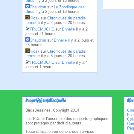
Birds
il y a 2 jours et 13 heures
Chaudron
sur
Le Zoodingue des
Birds
il y a 2 jours et 18 heures
Kiosk
sur
Chroniques du paradis
terrestre
il y a 2 jours et 20 heures
TRUCMUCHE
sur
Ennelle
il y a 2
jours et 21 heures
Chaudron
sur
Ennelle
il y a 2 jours et
23 heures
Kiosk
sur
Chroniques du paradis
terrestre
il y a 3 jours et 20 heures
TRUCMUCHE
sur
Ennelle
il y a 4
jours et 1 heure
Propriété intellectuelle
Men
BirdsDessinés, Copyright 2014
Con
Foi
Les BDs et l’ensemble des supports graphiques
Col
sont protégés par droit d’auteurs.
Cond
Règl
Toute utilisation en dehors des services