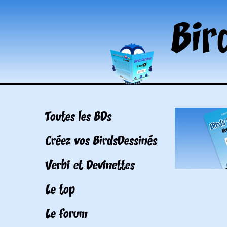
Toutes les BDs
Créez vos BirdsDessinés
Verbi et Devinettes
Le top
Le forum