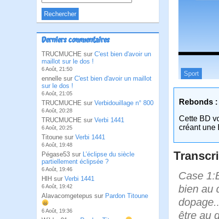
Derniers commentaires
TRUCMUCHE sur
C'est bien d'avoir un
maillot sur le dos !
6 Août, 21:50
Sport
ennelle sur
C'est bien d'avoir un maillot
sur le dos !
6 Août, 21:05
Rebonds :
TRUCMUCHE sur
Verbidouillage n° 800
6 Août, 20:28
Cette BD v
TRUCMUCHE sur
Verbi 1441
créant une 
6 Août, 20:25
Titoune sur
Verbi 1441
6 Août, 19:48
Transcri
Pégase53 sur
L’éclipse du siècle
partiellement éclipsée ?
6 Août, 19:46
Case 1:B
HlH sur
Verbi 1441
bien au d
6 Août, 19:42
Alavacomgetepus sur
Pardon Titoune
dopage...
6 Août, 19:36
être au d