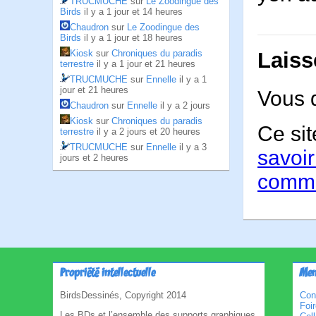
TRUCMUCHE
sur
Le Zoodingue des
Birds
il y a 1 jour et 14 heures
Chaudron
sur
Le Zoodingue des
Birds
il y a 1 jour et 18 heures
Kiosk
sur
Chroniques du paradis
Laiss
terrestre
il y a 1 jour et 21 heures
TRUCMUCHE
sur
Ennelle
il y a 1
jour et 21 heures
Vous 
Chaudron
sur
Ennelle
il y a 2 jours
Kiosk
sur
Chroniques du paradis
Ce sit
terrestre
il y a 2 jours et 20 heures
TRUCMUCHE
sur
Ennelle
il y a 3
savoir
jours et 2 heures
comme
Propriété intellectuelle
Men
BirdsDessinés, Copyright 2014
Con
Foi
Les BDs et l’ensemble des supports graphiques