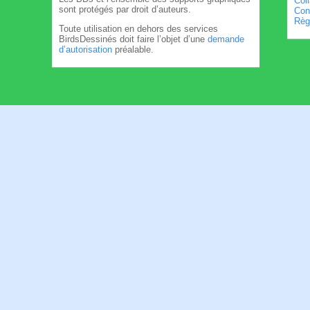
Col
sont protégés par droit d’auteurs.
Cond
Règl
Toute utilisation en dehors des services
BirdsDessinés doit faire l’objet d’une
demande
d’autorisation
préalable.