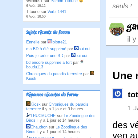
Wildou91 sur
Pardon Titoune
seuls !
6 Août, 19:12
Titoune sur
Verbi 1441
6 Août, 18:50
ga
Sujets récents du Forum
il 
Ennelle
par
lolotte21
ma BD à été supprimé
par
oui oui
Puis-je créer une BD
par
oui oui
bd encore supprimé à tort
par
boudu113
Une r
Chroniques du paradis terrestre
par
Kiosk
to
Réponses récentes du Forum
Kiosk
sur
Chroniques du paradis
1 
terrestre
il y a 1 jour et 9 heures
TRUCMUCHE
sur
Le Zoodingue des
Birds
il y a 1 jour et 14 heures
des vé
Chaudron
sur
Le Zoodingue des
Birds
il y a 1 jour et 14 heures
yen au