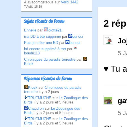
Alavacomgetepus sur
Verbi 1442
7 Août, 18:19
2 rép
Sujets récents du Forum
Ennelle
par
lolotte21
ma BD à été supprimé
par
oui oui
Jo
Puis-je créer une BD
par
oui oui
bd encore supprimé à tort
par
5 
boudu113
Chroniques du paradis terrestre
par
Kiosk
♥ Tu a
Réponses récentes du Forum
Kiosk
sur
Chroniques du paradis
terrestre
il y a 2 jours
TRUCMUCHE
sur
Le Zoodingue des
ga
Birds
il y a 2 jours et 5 heures
Chaudron
sur
Le Zoodingue des
5 
Birds
il y a 2 jours et 5 heures
TRUCMUCHE
sur
Le Zoodingue des
Birds
il y a 2 jours et 5 heures