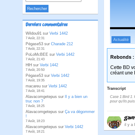
Derniers commentaires
Wildou91 sur
Verbi 1442
7 Août, 22:31
Actualité
Pégase53 sur
Charade 212
7 Août, 22:31
PoLoMcBEE sur
Verbi 1442
Rebonds :
7 Août, 21:43
HlH sur
Verbi 1442
Cette BD v
7 Août, 20:50
créant une 
Pégase53 sur
Verbi 1442
7 Août, 19:35
macareu sur
Verbi 1442
Transcript
7 Août, 18:41
Alavacomgetepus sur
Il y a bien un
Case 1:Bird 1: R
truc non ?
pour qu'ils puis
7 Août, 18:25
Alavacomgetepus sur
Ça va dégommer
!
gave
7 Août, 18:23
il y a
Alavacomgetepus sur
Verbi 1442
7 Août, 18:21