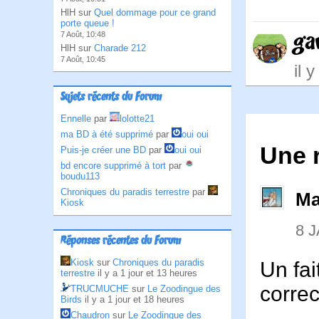
HlH sur
Quel dommage pour ce grand
porte queue !
ga
7 Août, 10:48
HlH sur
Charade 212
7 Août, 10:45
il 
Sujets récents du Forum
Ennelle
par
lolotte21
ma BD à été supprimé
par
oui oui
Une r
Puis-je créer une BD
par
oui oui
bd encore supprimé à tort
par
boudu113
Chroniques du paradis terrestre
par
Ma
Kiosk
8 
Réponses récentes du Forum
Kiosk
sur
Chroniques du paradis
Un fai
terrestre
il y a 1 jour et 13 heures
correc
TRUCMUCHE
sur
Le Zoodingue des
Birds
il y a 1 jour et 18 heures
Chaudron
sur
Le Zoodingue des