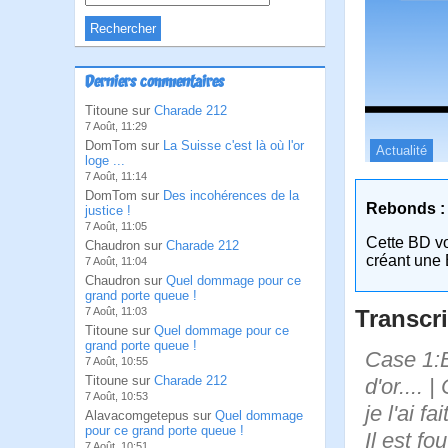
Derniers commentaires
Titoune sur
Charade 212
7 Août, 11:29
DomTom sur
La Suisse c'est là où l'or
Actualité
loge ...
7 Août, 11:14
DomTom sur
Des incohérences de la
Rebonds :
justice !
7 Août, 11:05
Cette BD v
Chaudron sur
Charade 212
créant une 
7 Août, 11:04
Chaudron sur
Quel dommage pour ce
grand porte queue !
Transcri
7 Août, 11:03
Titoune sur
Quel dommage pour ce
grand porte queue !
Case 1:B
7 Août, 10:55
Titoune sur
Charade 212
d'or.... 
7 Août, 10:53
je l'ai f
Alavacomgetepus sur
Quel dommage
pour ce grand porte queue !
Il est fo
7 Août, 10:51