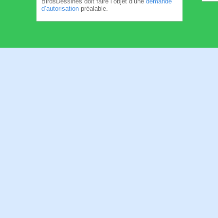
BirdsDessinés doit faire l’objet d’une
demande
d’autorisation
préalable.