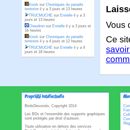
Kiosk
sur
Chroniques du paradis
Laiss
terrestre
il y a 3 jours et 13 heures
TRUCMUCHE
sur
Ennelle
il y a 3
jours et 13 heures
Vous 
Chaudron
sur
Ennelle
il y a 3 jours et
16 heures
Kiosk
sur
Chroniques du paradis
Ce sit
terrestre
il y a 4 jours et 12 heures
savoir
TRUCMUCHE
sur
Ennelle
il y a 4
jours et 18 heures
comme
Propriété intellectuelle
Men
BirdsDessinés, Copyright 2014
Con
Foi
Les BDs et l’ensemble des supports graphiques
Col
sont protégés par droit d’auteurs.
Cond
Règl
Toute utilisation en dehors des services