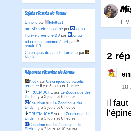
Mi
Sujets récents du Forum
il 
Ennelle
par
lolotte21
ma BD à été supprimé
par
oui oui
Puis-je créer une BD
par
oui oui
bd encore supprimé à tort
par
boudu113
Chroniques du paradis terrestre
par
2 ré
Kiosk
en
Réponses récentes du Forum
Kiosk
sur
Chroniques du paradis
10
terrestre
il y a 3 jours et 1 heure
TRUCMUCHE
sur
Le Zoodingue des
Birds
il y a 3 jours et 6 heures
Il fau
Chaudron
sur
Le Zoodingue des
Birds
il y a 3 jours et 6 heures
l’épine
TRUCMUCHE
sur
Le Zoodingue des
Birds
il y a 3 jours et 6 heures
Chaudron
sur
Le Zoodingue des
Birds
il y a 3 jours et 10 heures