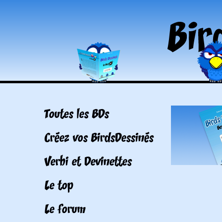
Toutes les BDs
Créez vos BirdsDessinés
Verbi et Devinettes
Le top
Le forum