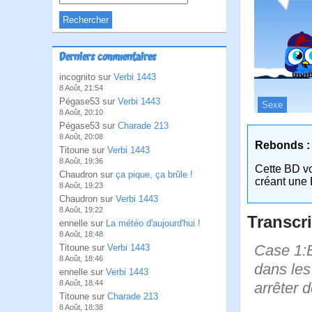
Derniers commentaires
incognito sur
Verbi 1443
8 Août, 21:54
Pégase53 sur
Verbi 1443
Sexe
8 Août, 20:10
Pégase53 sur
Charade 213
8 Août, 20:08
Rebonds :
Titoune sur
Verbi 1443
8 Août, 19:36
Cette BD v
Chaudron sur
ça pique, ça brûle !
créant une 
8 Août, 19:23
Chaudron sur
Verbi 1443
8 Août, 19:22
Transcri
ennelle sur
La météo d'aujourd'hui !
8 Août, 18:48
Case 1:B
Titoune sur
Verbi 1443
8 Août, 18:46
dans les 
ennelle sur
Verbi 1443
8 Août, 18:44
arrêter d
Titoune sur
Charade 213
8 Août, 18:38