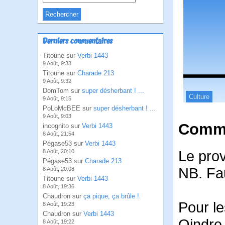
Derniers commentaires
Titoune sur
Verbi 1443
9 Août, 9:33
Titoune sur
Charade 213
9 Août, 9:32
DomTom sur
super désherbant ! ...
Culture
9 Août, 9:15
PoLoMcBEE sur
super désherbant ! ...
9 Août, 9:03
Comme
incognito sur
Verbi 1443
8 Août, 21:54
Pégase53 sur
Verbi 1443
Le pro
8 Août, 20:10
Pégase53 sur
Charade 213
NB. Fau
8 Août, 20:08
Titoune sur
Verbi 1443
8 Août, 19:36
Chaudron sur
ça pique, ça brûle !
Pour le
8 Août, 19:23
Chaudron sur
Verbi 1443
Oindre 
8 Août, 19:22