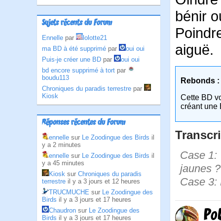
bénir 
Sujets récents du Forum
Poindr
Ennelle
par
lolotte21
aiguë.
ma BD à été supprimé
par
oui oui
Puis-je créer une BD
par
oui oui
bd encore supprimé à tort
par
boudu113
Rebonds :
Chroniques du paradis terrestre
par
Kiosk
Cette BD v
créant une 
Réponses récentes du Forum
Transcri
ennelle
sur
Le Zoodingue des Birds
il
y a 2 minutes
Case 1: 
ennelle
sur
Le Zoodingue des Birds
il
y a 45 minutes
jaunes ? 
Kiosk
sur
Chroniques du paradis
Case 3: 
terrestre
il y a 3 jours et 12 heures
TRUCMUCHE
sur
Le Zoodingue des
Birds
il y a 3 jours et 17 heures
Po
Chaudron
sur
Le Zoodingue des
Birds
il y a 3 jours et 17 heures