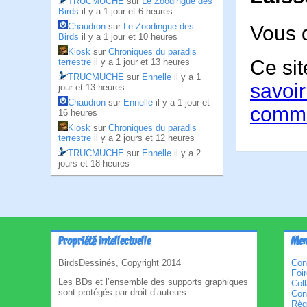
TRUCMUCHE
sur
Le Zoodingue des
Birds
il y a 1 jour et 6 heures
Chaudron
sur
Le Zoodingue des
Vous 
Birds
il y a 1 jour et 10 heures
Kiosk
sur
Chroniques du paradis
Ce sit
terrestre
il y a 1 jour et 13 heures
TRUCMUCHE
sur
Ennelle
il y a 1
savoir
jour et 13 heures
Chaudron
sur
Ennelle
il y a 1 jour et
comme
16 heures
Kiosk
sur
Chroniques du paradis
terrestre
il y a 2 jours et 12 heures
TRUCMUCHE
sur
Ennelle
il y a 2
jours et 18 heures
Propriété intellectuelle
Men
BirdsDessinés, Copyright 2014
Con
Foi
Les BDs et l’ensemble des supports graphiques
Col
sont protégés par droit d’auteurs.
Cond
Règl