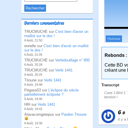
Derniers commentaires
TRUCMUCHE sur
C'est bien d'avoir un
maillot sur le dos !
Humour
6 Août, 21:50
ennelle sur
C'est bien d'avoir un maillot
sur le dos !
Rebonds :
6 Août, 21:05
TRUCMUCHE sur
Verbidouillage n° 800
Cette BD v
6 Août, 20:28
créant une 
TRUCMUCHE sur
Verbi 1441
6 Août, 20:25
Titoune sur
Verbi 1441
Transcript
6 Août, 19:48
Pégase53 sur
L’éclipse du siècle
Case 1:Bird 1: T
partiellement éclipsée ?
tension !
6 Août, 19:46
HlH sur
Verbi 1441
6 Août, 19:42
G o
Alavacomgetepus sur
Pardon Titoune
il y a
6 Août, 19:36