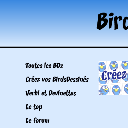
Toutes les BDs
Créez vos BirdsDessinés
Verbi et Devinettes
Le top
Le forum