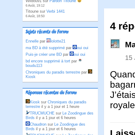
Wildou91 sur
Pardon Titoune
6 Août, 19:12
Titoune sur
Verbi 1441
6 Août, 18:50
4 rép
Sujets récents du Forum
Ennelle
par
lolotte21
Ma
ma BD à été supprimé
par
oui oui
Puis-je créer une BD
par
oui oui
15
bd encore supprimé à tort
par
boudu113
Quand 
Chroniques du paradis terrestre
par
Kiosk
bagarr
J’étai
Réponses récentes du Forum
Kiosk
sur
Chroniques du paradis
royal
terrestre
il y a 1 jour et 1 heure
TRUCMUCHE
sur
Le Zoodingue des
Birds
il y a 1 jour et 6 heures
Chaudron
sur
Le Zoodingue des
Birds
il y a 1 jour et 6 heures
Laiss