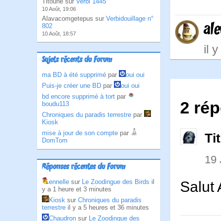
Titoune sur
Verbi 1445
10 Août, 19:06
Alavacomgetepus sur
Verbidouillage n°
al
802
10 Août, 18:57
il 
Sujets récents du Forum
ma BD à été supprimé
par
oui oui
Puis-je créer une BD
par
oui oui
bd encore supprimé à tort
par
2 ré
boudu113
Chroniques du paradis terrestre
par
Kiosk
mise à jour de son compte
par
Ti
DomTom
19
Réponses récentes du Forum
ennelle
sur
Le Zoodingue des Birds
il
Salut 
y a 1 heure et 3 minutes
Kiosk
sur
Chroniques du paradis
terrestre
il y a 5 heures et 36 minutes
Chaudron
sur
Le Zoodingue des