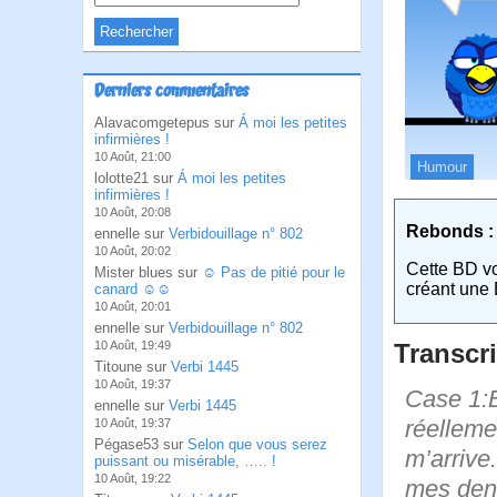
Derniers commentaires
Alavacomgetepus sur
Á moi les petites
infirmières !
10 Août, 21:00
Humour
lolotte21 sur
Á moi les petites
infirmières !
10 Août, 20:08
Rebonds :
ennelle sur
Verbidouillage n° 802
10 Août, 20:02
Cette BD v
Mister blues sur
☺ Pas de pitié pour le
créant une 
canard ☺☺
10 Août, 20:01
ennelle sur
Verbidouillage n° 802
Transcri
10 Août, 19:49
Titoune sur
Verbi 1445
10 Août, 19:37
Case 1:B
ennelle sur
Verbi 1445
réelleme
10 Août, 19:37
Pégase53 sur
Selon que vous serez
m’arrive.
puissant ou misérable, ….. !
10 Août, 19:22
mes dent