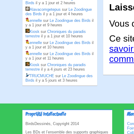
Birds
il y a 1 jour et 2 heures
Laiss
Alavacomgetepus
sur
Le Zoodingue
des Birds
il y a 1 jour et 4 heures
ennelle
sur
Le Zoodingue des Birds
il
Vous 
y a 1 jour et 9 heures
Kiosk
sur
Chroniques du paradis
Ce sit
terrestre
il y a 1 jour et 10 heures
ennelle
sur
Le Zoodingue des Birds
il
savoir
y a 1 jour et 10 heures
ennelle
sur
Le Zoodingue des Birds
il
comme
y a 1 jour et 11 heures
Kiosk
sur
Chroniques du paradis
terrestre
il y a 4 jours et 23 heures
TRUCMUCHE
sur
Le Zoodingue des
Birds
il y a 5 jours et 3 heures
Propriété intellectuelle
Men
BirdsDessinés, Copyright 2014
Con
Foi
Les BDs et l’ensemble des supports graphiques
Col