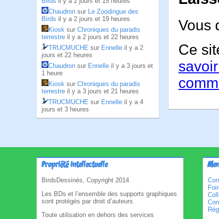
Birds
il y a 2 jours et 15 heures
Chaudron
sur
Le Zoodingue des
Birds
il y a 2 jours et 19 heures
Vous 
Kiosk
sur
Chroniques du paradis
terrestre
il y a 2 jours et 22 heures
Ce sit
TRUCMUCHE
sur
Ennelle
il y a 2
jours et 22 heures
savoir
Chaudron
sur
Ennelle
il y a 3 jours et
1 heure
comme
Kiosk
sur
Chroniques du paradis
terrestre
il y a 3 jours et 21 heures
TRUCMUCHE
sur
Ennelle
il y a 4
jours et 3 heures
Propriété intellectuelle
Men
BirdsDessinés, Copyright 2014
Con
Foi
Les BDs et l’ensemble des supports graphiques
Col
sont protégés par droit d’auteurs.
Cond
Règl
Toute utilisation en dehors des services