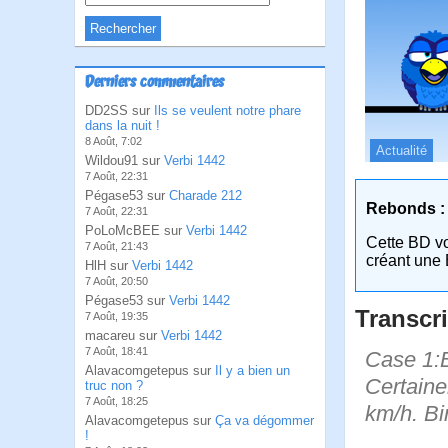
Derniers commentaires
DD2SS sur
Ils se veulent notre phare
dans la nuit !
8 Août, 7:02
Actualité
Wildou91 sur
Verbi 1442
7 Août, 22:31
Pégase53 sur
Charade 212
Rebonds :
7 Août, 22:31
PoLoMcBEE sur
Verbi 1442
Cette BD v
7 Août, 21:43
créant une 
HlH sur
Verbi 1442
7 Août, 20:50
Pégase53 sur
Verbi 1442
Transcri
7 Août, 19:35
macareu sur
Verbi 1442
7 Août, 18:41
Case 1:B
Alavacomgetepus sur
Il y a bien un
Certaine
truc non ?
7 Août, 18:25
km/h. Bir
Alavacomgetepus sur
Ça va dégommer
!