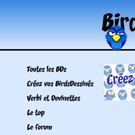
Toutes les BDs
Créez vos BirdsDessinés
Verbi et Devinettes
Le top
Le forum