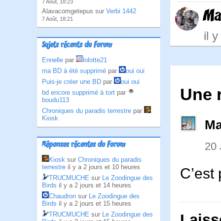
7 Août, 18:23
Ma
Alavacomgetepus sur
Verbi 1442
7 Août, 18:21
il 
Sujets récents du Forum
Ennelle
par
lolotte21
ma BD à été supprimé
par
oui oui
Puis-je créer une BD
par
oui oui
Une r
bd encore supprimé à tort
par
boudu113
Chroniques du paradis terrestre
par
Kiosk
Ma
20
Réponses récentes du Forum
Kiosk
sur
Chroniques du paradis
terrestre
il y a 2 jours et 10 heures
C’est 
TRUCMUCHE
sur
Le Zoodingue des
Birds
il y a 2 jours et 14 heures
Chaudron
sur
Le Zoodingue des
Birds
il y a 2 jours et 15 heures
TRUCMUCHE
sur
Le Zoodingue des
Laiss