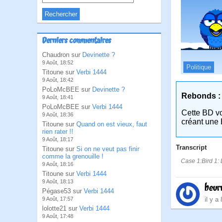
Derniers commentaires
Chaudron sur
Devinette ?
9 Août, 18:52
Politique
Titoune sur
Verbi 1444
9 Août, 18:42
PoLoMcBEE sur
Devinette ?
Rebonds :
9 Août, 18:41
PoLoMcBEE sur
Verbi 1444
Cette BD v
9 Août, 18:36
créant une 
Titoune sur
Quand on est vieux, faut
rien rater !!
9 Août, 18:17
Transcript
Titoune sur
Si on ne veut pas finir
comme la grenouille !
Case 1:Bird 1: L
9 Août, 18:16
Titoune sur
Verbi 1444
9 Août, 18:13
beur
Pégase53 sur
Verbi 1444
il y a
9 Août, 17:57
lolotte21 sur
Verbi 1444
9 Août, 17:48