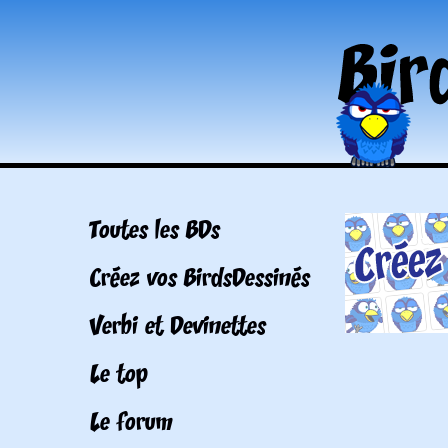
Toutes les BDs
Créez vos BirdsDessinés
Verbi et Devinettes
Le top
Le forum