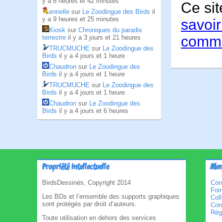
y a 8 heures et 42 minutes
Ce sit
ennelle
sur
Le Zoodingue des Birds
il
y a 9 heures et 25 minutes
savoir
Kiosk
sur
Chroniques du paradis
comme
terrestre
il y a 3 jours et 21 heures
TRUCMUCHE
sur
Le Zoodingue des
Birds
il y a 4 jours et 1 heure
Chaudron
sur
Le Zoodingue des
Birds
il y a 4 jours et 1 heure
TRUCMUCHE
sur
Le Zoodingue des
Birds
il y a 4 jours et 1 heure
Chaudron
sur
Le Zoodingue des
Birds
il y a 4 jours et 6 heures
Propriété intellectuelle
Men
BirdsDessinés, Copyright 2014
Con
Foi
Les BDs et l’ensemble des supports graphiques
Col
sont protégés par droit d’auteurs.
Cond
Règl
Toute utilisation en dehors des services