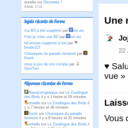
ennelle sur
Devinette ?
9 Août, 17:31
Une r
Sujets récents du Forum
ma BD à été supprimé
par
oui oui
Jo
Puis-je créer une BD
par
oui oui
bd encore supprimé à tort
par
boudu113
22
Chroniques du paradis terrestre
par
Kiosk
♥ Sal
mise à jour de son compte
par
DomTom
vue »
Réponses récentes du Forum
Alavacomgetepus
sur
Le Zoodingue
des Birds
il y a 1 heure et 59 minutes
Laiss
ennelle
sur
Le Zoodingue des Birds
il
y a 7 heures et 46 minutes
Kiosk
sur
Chroniques du paradis
Vous 
terrestre
il y a 8 heures et 31 minutes
ennelle
sur
Le Zoodingue des Birds
il