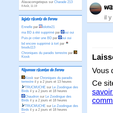
Alavacomgetepus sur
Charade 213
wa
8 Août, 11:19
il 
Sujets récents du Forum
Ennelle
par
lolotte21
ma BD à été supprimé
par
oui oui
Puis-je créer une BD
par
oui oui
bd encore supprimé à tort
par
boudu113
Chroniques du paradis terrestre
par
Laiss
Kiosk
Vous 
Réponses récentes du Forum
Kiosk
sur
Chroniques du paradis
Ce sit
terrestre
il y a 2 jours et 13 heures
TRUCMUCHE
sur
Le Zoodingue des
savoir
Birds
il y a 2 jours et 18 heures
Chaudron
sur
Le Zoodingue des
comme
Birds
il y a 2 jours et 18 heures
TRUCMUCHE
sur
Le Zoodingue des
Birds
il y a 2 jours et 18 heures