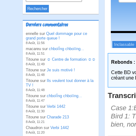
Derniers commentaires
ennelle sur
Quel dommage pour ce
grand porte queue !
8 Août, 11:56
Inclassable
macareu sur
chboïÏng chboïïng...
8 Août, 11:51
Titoune sur
☺ Centre de formation ☺☺
Rebonds :
8 Août, 11:49
Titoune sur
Je suis motivé !
Cette BD v
8 Août, 11:48
créant une 
Titoune sur
Ils veulent tout donner à la
TV !
8 Août, 11:48
Transcri
Titoune sur
chboïÏng chboïïng...
8 Août, 11:47
Case 1:B
Titoune sur
Verbi 1442
8 Août, 11:30
Bird 1: 
Titoune sur
Charade 213
8 Août, 11:21
bien, non
Chaudron sur
Verbi 1442
8 Août, 11:20