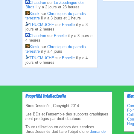
Chaudron
sur
Le Zoodingue des
Birds
il y a 2 jours et 23 heures
Kiosk
sur
Chroniques du paradis
terrestre
il y a 3 jours et 1 heure
TRUCMUCHE
sur
Ennelle
il y a 3
jours et 2 heures
Chaudron
sur
Ennelle
il y a 3 jours et
4 heures
Kiosk
sur
Chroniques du paradis
terrestre
il y a 4 jours
TRUCMUCHE
sur
Ennelle
il y a 4
jours et 6 heures
Propriété intellectuelle
Men
BirdsDessinés, Copyright 2014
Con
Foi
Les BDs et l’ensemble des supports graphiques
Col
sont protégés par droit d’auteurs.
Cond
Règl
Toute utilisation en dehors des services
BirdsDessinés doit faire l’objet d’une
demande