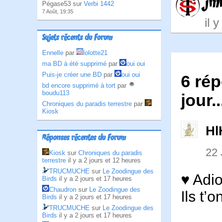
jm
Pégase53 sur
Verbi 1442
7 Août, 19:35
il 
Sujets récents du Forum
Ennelle
par
lolotte21
ma BD à été supprimé
par
oui oui
Puis-je créer une BD
par
oui oui
6 ré
bd encore supprimé à tort
par
boudu113
jour..
Chroniques du paradis terrestre
par
Kiosk
Hl
Réponses récentes du Forum
22
Kiosk
sur
Chroniques du paradis
terrestre
il y a 2 jours et 12 heures
TRUCMUCHE
sur
Le Zoodingue des
♥ Adi
Birds
il y a 2 jours et 17 heures
Chaudron
sur
Le Zoodingue des
Ils t’
Birds
il y a 2 jours et 17 heures
TRUCMUCHE
sur
Le Zoodingue des
Birds
il y a 2 jours et 17 heures