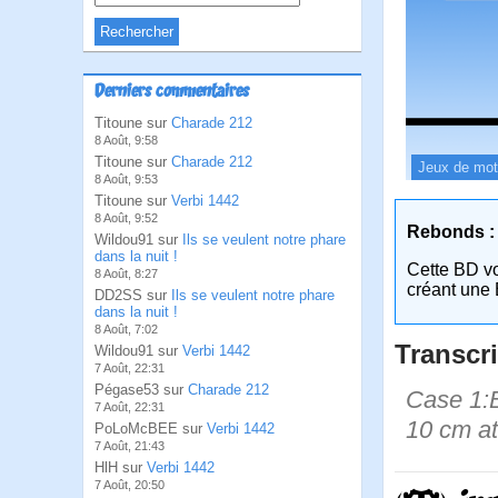
Derniers commentaires
Titoune sur
Charade 212
8 Août, 9:58
Titoune sur
Charade 212
Jeux de mo
8 Août, 9:53
Titoune sur
Verbi 1442
8 Août, 9:52
Rebonds :
Wildou91 sur
Ils se veulent notre phare
dans la nuit !
Cette BD v
8 Août, 8:27
créant une 
DD2SS sur
Ils se veulent notre phare
dans la nuit !
8 Août, 7:02
Transcri
Wildou91 sur
Verbi 1442
7 Août, 22:31
Pégase53 sur
Charade 212
Case 1:B
7 Août, 22:31
10 cm at
PoLoMcBEE sur
Verbi 1442
7 Août, 21:43
HlH sur
Verbi 1442
7 Août, 20:50