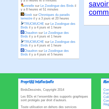
y a 8 heures et 8 minutes
savoir
ennelle
sur
Le Zoodingue des Birds
il
y a 8 heures et 51 minutes
comme
Kiosk
sur
Chroniques du paradis
terrestre
il y a 3 jours et 20 heures
TRUCMUCHE
sur
Le Zoodingue des
Birds
il y a 4 jours et 1 heure
Chaudron
sur
Le Zoodingue des
Birds
il y a 4 jours et 1 heure
TRUCMUCHE
sur
Le Zoodingue des
Birds
il y a 4 jours et 1 heure
Chaudron
sur
Le Zoodingue des
Birds
il y a 4 jours et 5 heures
Propriété intellectuelle
Men
BirdsDessinés, Copyright 2014
Con
Foi
Les BDs et l’ensemble des supports graphiques
Col
sont protégés par droit d’auteurs.
Cond
Règl
Toute utilisation en dehors des services