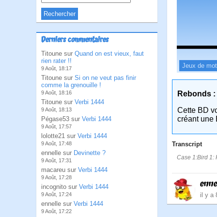
Derniers commentaires
Titoune sur
Quand on est vieux, faut
rien rater !!
Jeux de mo
9 Août, 18:17
Titoune sur
Si on ne veut pas finir
comme la grenouille !
Rebonds :
9 Août, 18:16
Titoune sur
Verbi 1444
Cette BD v
9 Août, 18:13
créant une 
Pégase53 sur
Verbi 1444
9 Août, 17:57
lolotte21 sur
Verbi 1444
Transcript
9 Août, 17:48
ennelle sur
Devinette ?
Case 1:Bird 1: 
9 Août, 17:31
macareu sur
Verbi 1444
9 Août, 17:28
enne
incognito sur
Verbi 1444
il y a
9 Août, 17:24
ennelle sur
Verbi 1444
9 Août, 17:22