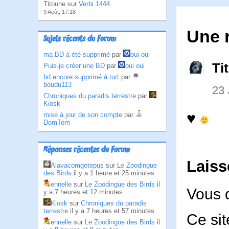
Titoune sur
Verbi 1444
9 Août, 17:18
Une 
Sujets récents du Forum
ma BD à été supprimé
par
oui oui
Ti
Puis-je créer une BD
par
oui oui
bd encore supprimé à tort
par
boudu113
23
Chroniques du paradis terrestre
par
Kiosk
♥
mise à jour de son compte
par
DomTom
Réponses récentes du Forum
Laiss
Alavacomgetepus
sur
Le Zoodingue
des Birds
il y a 1 heure et 25 minutes
ennelle
sur
Le Zoodingue des Birds
il
Vous 
y a 7 heures et 12 minutes
Kiosk
sur
Chroniques du paradis
terrestre
il y a 7 heures et 57 minutes
Ce sit
ennelle
sur
Le Zoodingue des Birds
il