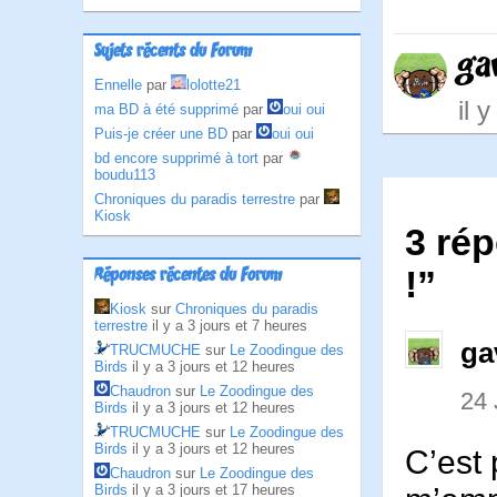
Sujets récents du Forum
ga
Ennelle
par
lolotte21
il 
ma BD à été supprimé
par
oui oui
Puis-je créer une BD
par
oui oui
bd encore supprimé à tort
par
boudu113
Chroniques du paradis terrestre
par
Kiosk
3 rép
!”
Réponses récentes du Forum
Kiosk
sur
Chroniques du paradis
terrestre
il y a 3 jours et 7 heures
ga
TRUCMUCHE
sur
Le Zoodingue des
Birds
il y a 3 jours et 12 heures
Chaudron
sur
Le Zoodingue des
24
Birds
il y a 3 jours et 12 heures
TRUCMUCHE
sur
Le Zoodingue des
Birds
il y a 3 jours et 12 heures
C’est 
Chaudron
sur
Le Zoodingue des
Birds
il y a 3 jours et 17 heures