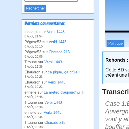
Derniers commentaires
incognito sur
Verbi 1443
8 Août, 21:54
Pégase53 sur
Verbi 1443
Politique
8 Août, 20:10
Pégase53 sur
Charade 213
8 Août, 20:08
Rebonds :
Titoune sur
Verbi 1443
8 Août, 19:36
Cette BD v
Chaudron sur
ça pique, ça brûle !
créant une 
8 Août, 19:23
Chaudron sur
Verbi 1443
8 Août, 19:22
Transcri
ennelle sur
La météo d'aujourd'hui !
8 Août, 18:48
Case 1:B
Titoune sur
Verbi 1443
8 Août, 18:46
Auvergne
ennelle sur
Verbi 1443
8 Août, 18:44
vont y al
Titoune sur
Charade 213
bouffer 
8 Août, 18:38