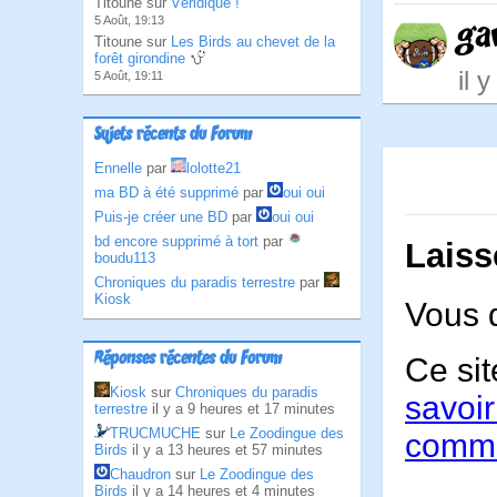
Titoune sur
Véridique !
5 Août, 19:13
ga
Titoune sur
Les Birds au chevet de la
forêt girondine
il 
5 Août, 19:11
Sujets récents du Forum
Ennelle
par
lolotte21
ma BD à été supprimé
par
oui oui
Puis-je créer une BD
par
oui oui
bd encore supprimé à tort
par
Laiss
boudu113
Chroniques du paradis terrestre
par
Kiosk
Vous 
Réponses récentes du Forum
Ce sit
Kiosk
sur
Chroniques du paradis
savoir
terrestre
il y a 9 heures et 17 minutes
TRUCMUCHE
sur
Le Zoodingue des
comme
Birds
il y a 13 heures et 57 minutes
Chaudron
sur
Le Zoodingue des
Birds
il y a 14 heures et 4 minutes