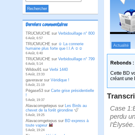
Derniers commentaires
TRUCMUCHE sur
Verbidouillage n° 800
6 Août, 6:57
TRUCMUCHE sur
☺ La connerie
Actualité
humaine plus forte que l.I.A ☺☺
6 Août, 6:40
TRUCMUCHE sur
Verbidouillage n° 799
Rebonds :
6 Août, 5:14
Wildou91 sur
Verbi 1440
Cette BD v
5 Août, 23:33
créant une 
gaveravar sur
Véridique !
5 Août, 21:19
Pégase53 sur
Carte grise présidentielle
Transcri
!
5 Août, 19:37
Alavacomgetepus sur
Les Birds au
Case 1:Bi
chevet de la forêt girondine
perdu un
5 Août, 19:25
Alavacomgetepus sur
BD express à
l'Èlysée.
toute vapeur
5 Août, 19:24