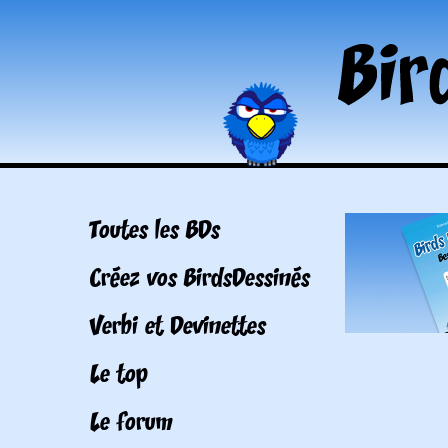
Toutes les BDs
Créez vos BirdsDessinés
Verbi et Devinettes
Le top
Le forum