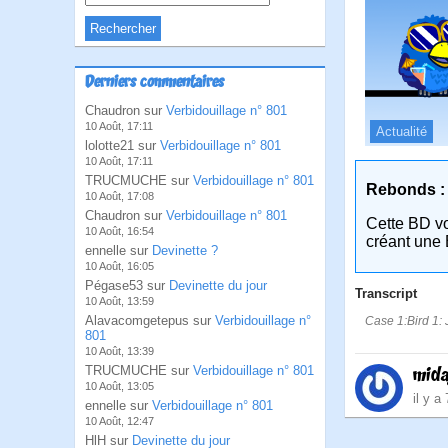
Derniers commentaires
Chaudron sur
Verbidouillage n° 801
10 Août, 17:11
Actualité
lolotte21 sur
Verbidouillage n° 801
10 Août, 17:11
TRUCMUCHE sur
Verbidouillage n° 801
Rebonds :
10 Août, 17:08
Chaudron sur
Verbidouillage n° 801
Cette BD v
10 Août, 16:54
créant une 
ennelle sur
Devinette ?
10 Août, 16:05
Pégase53 sur
Devinette du jour
Transcript
10 Août, 13:59
Alavacomgetepus sur
Verbidouillage n°
Case 1:Bird 1: J
801
10 Août, 13:39
TRUCMUCHE sur
Verbidouillage n° 801
mid
10 Août, 13:05
il y a
ennelle sur
Verbidouillage n° 801
10 Août, 12:47
HlH sur
Devinette du jour