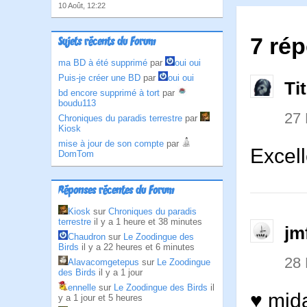
10 Août, 12:22
7 ré
Sujets récents du Forum
ma BD à été supprimé
par
oui oui
Puis-je créer une BD
par
oui oui
Ti
bd encore supprimé à tort
par
boudu113
27
Chroniques du paradis terrestre
par
Kiosk
mise à jour de son compte
par
Excell
DomTom
Réponses récentes du Forum
Kiosk
sur
Chroniques du paradis
terrestre
il y a 1 heure et 38 minutes
jm
Chaudron
sur
Le Zoodingue des
Birds
il y a 22 heures et 6 minutes
28
Alavacomgetepus
sur
Le Zoodingue
des Birds
il y a 1 jour
ennelle
sur
Le Zoodingue des Birds
il
♥ mida
y a 1 jour et 5 heures