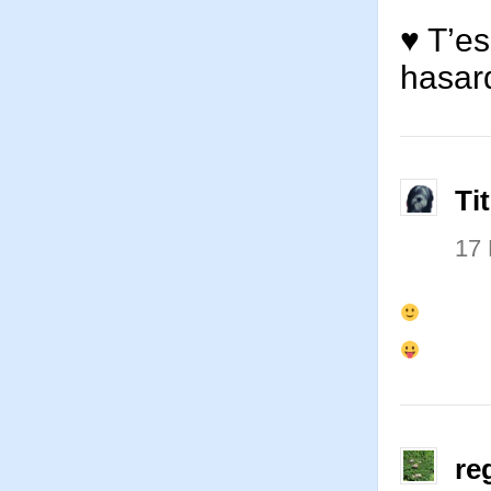
♥ T’es
hasard
Ti
17
re