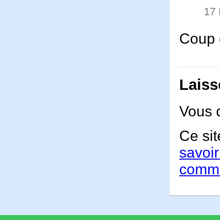
17
Coup 
Laiss
Vous 
Ce sit
savoir
comme