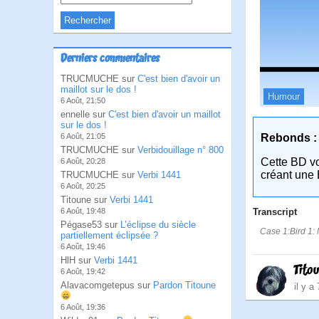
Derniers commentaires
TRUCMUCHE sur
C'est bien d'avoir un
maillot sur le dos !
Humour
6 Août, 21:50
ennelle sur
C'est bien d'avoir un maillot
sur le dos !
Rebonds :
6 Août, 21:05
TRUCMUCHE sur
Verbidouillage n° 800
Cette BD v
6 Août, 20:28
créant une 
TRUCMUCHE sur
Verbi 1441
6 Août, 20:25
Titoune sur
Verbi 1441
Transcript
6 Août, 19:48
Pégase53 sur
L’éclipse du siècle
Case 1:Bird 1: 
partiellement éclipsée ?
6 Août, 19:46
HlH sur
Verbi 1441
Tito
6 Août, 19:42
Alavacomgetepus sur
Pardon Titoune
il y a
6 Août, 19:36