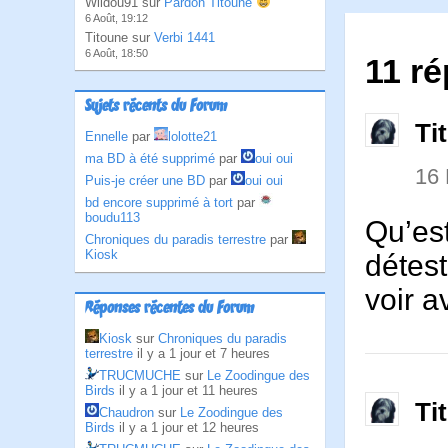
Wildou91 sur
Pardon Titoune
6 Août, 19:12
Titoune sur
Verbi 1441
6 Août, 18:50
11 r
Sujets récents du Forum
Ti
Ennelle
par
lolotte21
ma BD à été supprimé
par
oui oui
16
Puis-je créer une BD
par
oui oui
bd encore supprimé à tort
par
boudu113
Qu’est
Chroniques du paradis terrestre
par
Kiosk
détest
voir a
Réponses récentes du Forum
Kiosk
sur
Chroniques du paradis
terrestre
il y a 1 jour et 7 heures
TRUCMUCHE
sur
Le Zoodingue des
Birds
il y a 1 jour et 11 heures
Ti
Chaudron
sur
Le Zoodingue des
Birds
il y a 1 jour et 12 heures