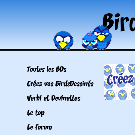
Toutes les BDs
Créez vos BirdsDessinés
Verbi et Devinettes
Le top
Le forum