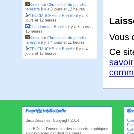
Kiosk
sur
Chroniques du paradis
terrestre
il y a 3 jours et 12 heures
TRUCMUCHE
sur
Ennelle
il y a 3
Laiss
jours et 12 heures
Chaudron
sur
Ennelle
il y a 3 jours et
15 heures
Vous 
Kiosk
sur
Chroniques du paradis
terrestre
il y a 4 jours et 11 heures
TRUCMUCHE
sur
Ennelle
il y a 4
Ce sit
jours et 17 heures
savoir
comme
Propriété intellectuelle
Men
BirdsDessinés, Copyright 2014
Con
Foi
Les BDs et l’ensemble des supports graphiques
Col
sont protégés par droit d’auteurs.
Cond