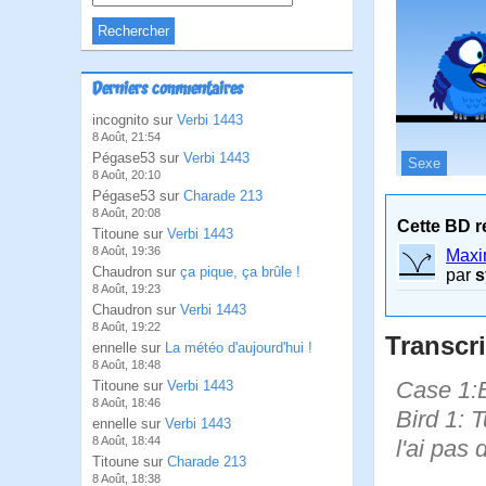
Derniers commentaires
incognito sur
Verbi 1443
8 Août, 21:54
Pégase53 sur
Verbi 1443
Sexe
8 Août, 20:10
Pégase53 sur
Charade 213
8 Août, 20:08
Cette BD r
Titoune sur
Verbi 1443
8 Août, 19:36
Maxi
Chaudron sur
ça pique, ça brûle !
par
s
8 Août, 19:23
Chaudron sur
Verbi 1443
8 Août, 19:22
Transcri
ennelle sur
La météo d'aujourd'hui !
8 Août, 18:48
Case 1:B
Titoune sur
Verbi 1443
8 Août, 18:46
Bird 1: T
ennelle sur
Verbi 1443
8 Août, 18:44
l'ai pas
Titoune sur
Charade 213
8 Août, 18:38