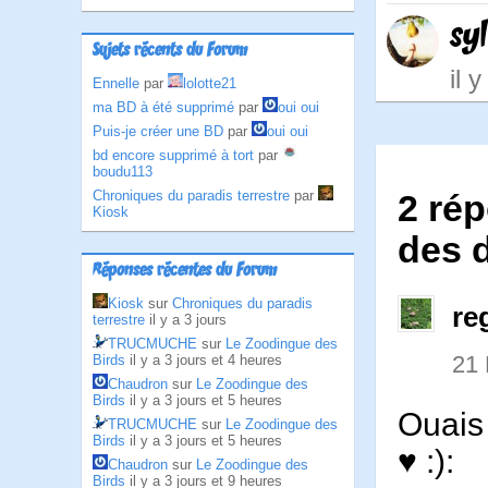
syl
Sujets récents du Forum
il 
Ennelle
par
lolotte21
ma BD à été supprimé
par
oui oui
Puis-je créer une BD
par
oui oui
bd encore supprimé à tort
par
boudu113
Chroniques du paradis terrestre
par
2 rép
Kiosk
des 
Réponses récentes du Forum
Kiosk
sur
Chroniques du paradis
re
terrestre
il y a 3 jours
TRUCMUCHE
sur
Le Zoodingue des
21
Birds
il y a 3 jours et 4 heures
Chaudron
sur
Le Zoodingue des
Birds
il y a 3 jours et 5 heures
Ouais
TRUCMUCHE
sur
Le Zoodingue des
Birds
il y a 3 jours et 5 heures
♥ :):
Chaudron
sur
Le Zoodingue des
Birds
il y a 3 jours et 9 heures