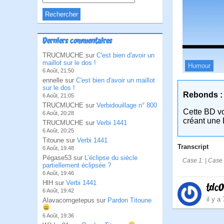
Derniers commentaires
TRUCMUCHE sur
C'est bien d'avoir un
maillot sur le dos !
Humour
6 Août, 21:50
ennelle sur
C'est bien d'avoir un maillot
sur le dos !
Rebonds :
6 Août, 21:05
TRUCMUCHE sur
Verbidouillage n° 800
Cette BD v
6 Août, 20:28
créant une 
TRUCMUCHE sur
Verbi 1441
6 Août, 20:25
Titoune sur
Verbi 1441
Transcript
6 Août, 19:48
Pégase53 sur
L’éclipse du siècle
Case 1: | Case
partiellement éclipsée ?
6 Août, 19:46
HlH sur
Verbi 1441
tdc
6 Août, 19:42
il y a
Alavacomgetepus sur
Pardon Titoune
6 Août, 19:36