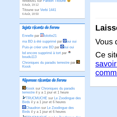
Wildou91 sur
Pardon Titoune
6 Août, 19:12
Titoune sur
Verbi 1441
6 Août, 18:50
Laiss
Sujets récents du Forum
Ennelle
par
lolotte21
Vous 
ma BD à été supprimé
par
oui oui
Puis-je créer une BD
par
oui oui
Ce sit
bd encore supprimé à tort
par
boudu113
savoir
Chroniques du paradis terrestre
par
Kiosk
comme
Réponses récentes du Forum
Kiosk
sur
Chroniques du paradis
terrestre
il y a 1 jour et 1 heure
TRUCMUCHE
sur
Le Zoodingue des
Birds
il y a 1 jour et 6 heures
Chaudron
sur
Le Zoodingue des
Birds
il y a 1 jour et 6 heures