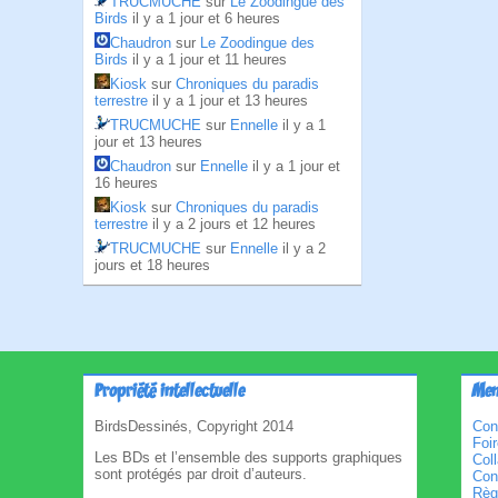
TRUCMUCHE
sur
Le Zoodingue des
Birds
il y a 1 jour et 6 heures
Chaudron
sur
Le Zoodingue des
Birds
il y a 1 jour et 11 heures
Kiosk
sur
Chroniques du paradis
terrestre
il y a 1 jour et 13 heures
TRUCMUCHE
sur
Ennelle
il y a 1
jour et 13 heures
Chaudron
sur
Ennelle
il y a 1 jour et
16 heures
Kiosk
sur
Chroniques du paradis
terrestre
il y a 2 jours et 12 heures
TRUCMUCHE
sur
Ennelle
il y a 2
jours et 18 heures
Propriété intellectuelle
Men
BirdsDessinés, Copyright 2014
Con
Foi
Les BDs et l’ensemble des supports graphiques
Col
sont protégés par droit d’auteurs.
Cond
Règl